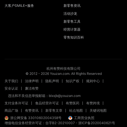
大客户SMILE+服务
新零售资讯
活动沙龙
新零售工具
经营计算器
零售知识百科
杭州有赞科技有限公司
© 2012 -
2026
Youzan.com. All Rights Reserved
关于我们
法律声明
隐私声明
知识产权
规则中心
安全认证
廉洁有赞
违法和不良信息举报邮箱：blxxjb@youzan.com
支付业务许可证
食品经营许可证
有赞医药
有赞跨境
商品广场
有赞资讯
新零售文章
站点地图
关键词地图
浙公网安备 33010602004358号
工商营业执照
增值电信业务经营许可证：合字B2-20210007
-
浙ICP备2020040621号