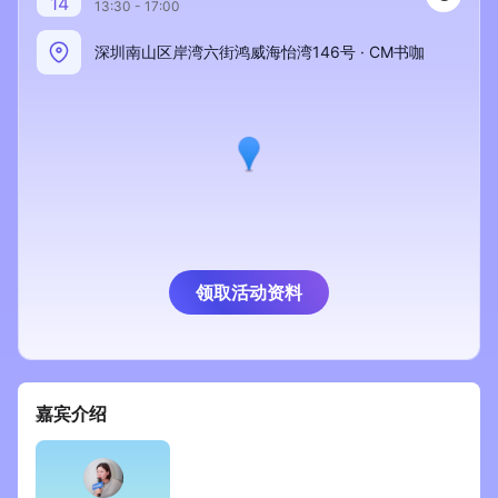
14
13:30 - 17:00
新零售私享会
门店经营增长公开课
深圳南山区岸湾六街鸿威海怡湾146号 · CM书咖
AllValue
战略合作
增长产品指南
智库
产品场景库
产品更新动态
帮助中心
行业洞察
领取活动资料
品牌消费观
行业报告
新零售资讯
嘉宾介绍
培训课程
私域课程
新零售内参