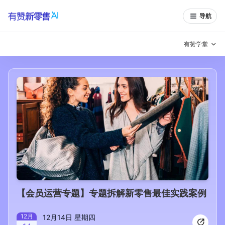
导航
有赞学堂
有赞说增长
私域日历
增长方法
有赞说案例拆解
有赞专家说
有赞成功案例
新零售最佳实践
面对面聊增长
有赞春季发布会
实干家直播间
【会员运营专题】专题拆解新零售最佳实践案例
新零售大会
新零售茶会
12
月
12月14日 星期四