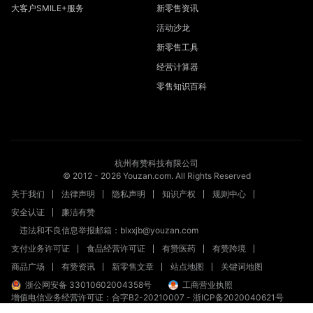
大客户SMILE+服务
新零售资讯
活动沙龙
新零售工具
经营计算器
零售知识百科
杭州有赞科技有限公司
© 2012 -
2026
Youzan.com. All Rights Reserved
关于我们
法律声明
隐私声明
知识产权
规则中心
安全认证
廉洁有赞
违法和不良信息举报邮箱：blxxjb@youzan.com
支付业务许可证
食品经营许可证
有赞医药
有赞跨境
商品广场
有赞资讯
新零售文章
站点地图
关键词地图
浙公网安备 33010602004358号
工商营业执照
增值电信业务经营许可证：合字B2-20210007
-
浙ICP备2020040621号