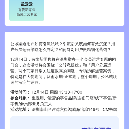
孟云云
有赞新零售
增长俱乐部
高级运营专家
增长俱乐部
有赞商盟
商家社区
社群交流
公域渠道用户如何引流私域？引流后又该如何有效沉淀？用
户分层运营策略怎么制定？如何针对用户做精细化营销？
合作共进
12月14日，有赞新零售将在深圳举办一个会员运营专题的闭
门会，这次活动将会围绕「公转私提效」和「用户分层运
入驻有赞
认证代理商
营」两个商家日常关注度很高的问题，专场拆解运营案例，
特别是在大促期间，从蓄水期-正式期，整个周期，公私域联
认证服务商
设计服务商
运的沉淀与运营。
有赞云
数据通服务
活动时间：
12月14日 周四 13:30-17:00
参会对象：
重视用户运营的零售品牌/连锁门店/线下零售/新
零售/会员部业务负责人
活动地址：
深圳南山区岸湾六街鸿威海怡湾146号 · CM书咖