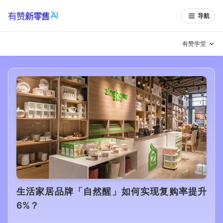
导航
有赞学堂
有赞说增长
私域日历
增长方法
有赞说案例拆解
有赞专家说
有赞成功案例
新零售最佳实践
面对面聊增长
有赞春季发布会
实干家直播间
生活家居品牌「自然醒」如何实现复购率提升
6%？
新零售大会
新零售茶会