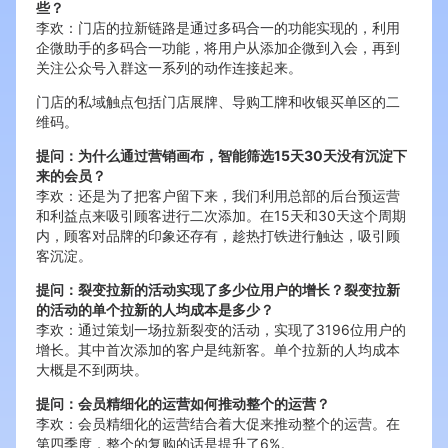
些？
李欢：门店的拉新链路是通过多码合一的功能实现的，利用
企微助手的多码合一功能，将用户从添加企微到入会，再到
关注公众号入群这一系列的动作连接起来。
门店的私域触点包括门店展牌、导购工牌和收银买单区的二
维码。
提问：为什么通过营销画布，智能筛选15天30天没有沉淀下
来的会员？
李欢：还是为了把客户留下来，我们利用总部的后台预运营
和利益点来吸引顾客进行二次添加。在15天和30天这个周期
内，顾客对品牌的印象还存有，趁热打铁进行触达，吸引顾
客沉淀。
提问：裂变拉新的活动实现了多少位用户的增长？裂变拉新
的活动的单个拉新的人均成本是多少？
李欢：通过策划一场拉新裂变的活动，实现了3196位用户的
增长。其中首次添加的客户是纯新客。单个拉新的人均成本
大概是不到两块。
提问：会员精细化的运营如何推动整个的运营？
李欢：会员精细化的运营结合着大促来推动整个的运营。在
第四季度，整个的复购的话是提升了6%。