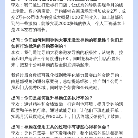
李欢：我们通过打造标杆门店，让优秀的导购实现单月的线
上增量。客户离店后、导购能够在离店场景增加成交2万，成
交2万在公司体内的提成大概是1000元的收入。加上总部给
到的一些激励，能够实现2000块钱的收入，个人工资基本上
是20%左右的增长。
提问：你们如何利用导购大赛来激发导购的积极性？你们是
如何打造优秀的导购案例的？
李欢：我们通过导购大赛来激发导购的积极性，从销售、拉
新和用户运营三个角度进行PK，同时把标杆的门店凸显出
来，把整个公司导购的基金彻底调动起来。
我通过后台数据可视化找到数字化能力最突出的金牌导购，
由总部视角沟通分享案例，总结提炼经验，推广到全公司全
员和门店优秀区域，同时给予荣誉和金钱激励。
提问：你们是如何提升导购任务执行率的？
李欢：通过精神和金钱激励，打造利他环境，提升导购的活
跃度和任务执行率。通过赋能导购，让他们下班也能开单，
实现月活跃度稳定在90%以上，门店终端反馈得到了鼓舞。
提问：导购在使用工具的过程中有哪些心得和体会？
李欢：导购只需要一键下发和执行，整个线索的跟进都是智