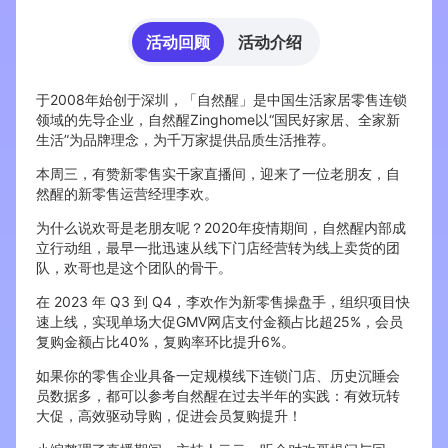
活动回顾
活动介绍
增长俱乐部
增长俱乐部
有赞商盟
于2008年始创于深圳，「自然醒」是中国生活家居零售连锁
领域的先导企业，自然醒Zinghome以“国民好家居、全家新
商家社区
社群交流
生活”为品牌理念，为千万家提供品质生活推荐。
本周三，有赞新零售实干家直播间，迎来了一位老朋友，自
合作共进
然醒的新零售运营经理李欢。
为什么说欢哥是老朋友呢？2020年疫情期间，自然醒内部成
入驻有赞
认证代理商
立行动组，最早一批迅速从线下门店经营转为线上卖货的团
队，欢哥也是这个团队的骨干。
认证服务商
设计服务商
在 2023 年 Q3 到 Q4，李欢作为新零售操盘手，组织项目快
有赞云
数据通服务
速上线，实现单场大促GMV网店支付金额占比超25%，会员
复购金额占比40%，复购率环比提升6%。
如果你的零售企业具备一定规模线下连锁门店、历史沉睡会
员数据多，都可以参考自然醒在过去半年的实践：有效玩转
大促，高效驱动导购，促进会员复购提升！