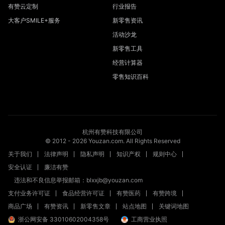
有赞云定制
行业报告
大客户SMILE+服务
新零售资讯
活动沙龙
新零售工具
经营计算器
零售知识百科
杭州有赞科技有限公司
© 2012 -
2026
Youzan.com. All Rights Reserved
关于我们
法律声明
隐私声明
知识产权
规则中心
安全认证
廉洁有赞
违法和不良信息举报邮箱：blxxjb@youzan.com
支付业务许可证
食品经营许可证
有赞医药
有赞跨境
商品广场
有赞资讯
新零售文章
站点地图
关键词地图
浙公网安备 33010602004358号
工商营业执照