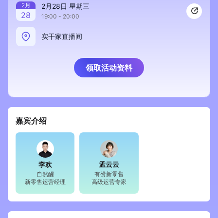
2
月
2月28日 星期三
新零售私享会
门店经营增长公开课
28
19:00 - 20:00
AllValue
战略合作
实干家直播间
增长产品指南
领取活动资料
智库
产品场景库
产品更新动态
帮助中心
嘉宾介绍
行业洞察
品牌消费观
行业报告
李欢
孟云云
新零售资讯
自然醒
有赞新零售
新零售运营经理
高级运营专家
培训课程
私域课程
新零售内参