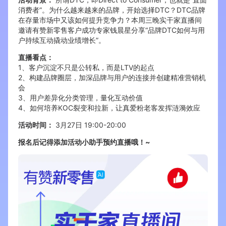
消费者”。为什么越来越来的品牌，开始选择DTC？DTC品牌
在存量市场中又该如何提升竞争力？本周三晚实干家直播间
增长俱乐部
邀请有赞新零售客户成功专家钱晨星分享“品牌DTC如何与用
户持续互动撬动业绩增长”。
增长俱乐部
有赞商盟
直播看点：
商家社区
社群交流
1、客户沉淀不只是公转私，而是LTV的起点
2、构建品牌圈层，加深品牌与用户的连接并创建精准营销机
会
合作共进
3、用户差异化分类管理，量化互动价值
4、如何培养KOC裂变和拉新，让真爱粉老客发挥涟漪效应
入驻有赞
认证代理商
活动时间：
3月27日 19:00-20:00
认证服务商
设计服务商
报名后记得添加活动小助手预约直播哦！~
有赞云
数据通服务