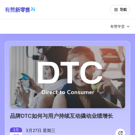
导航
有赞学堂
有赞说增长
私域日历
增长方法
有赞说案例拆解
有赞专家说
有赞成功案例
新零售最佳实践
面对面聊增长
有赞春季发布会
实干家直播间
品牌DTC如何与用户持续互动撬动业绩增长
新零售大会
新零售茶会
3
月
3月27日 星期三