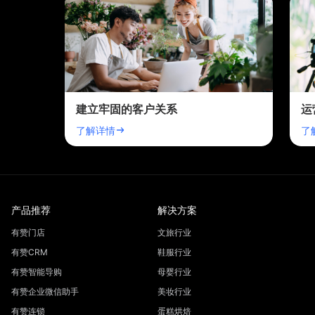
建立牢固的客户关系
运
了解详情
了
产品推荐
解决方案
有赞门店
文旅行业
有赞CRM
鞋服行业
有赞智能导购
母婴行业
有赞企业微信助手
美妆行业
有赞连锁
蛋糕烘焙