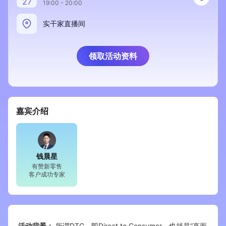
27
19:00 - 20:00
新零售私享会
门店经营增长公开课
实干家直播间
AllValue
战略合作
领取活动资料
增长产品指南
智库
产品场景库
产品更新动态
帮助中心
嘉宾介绍
行业洞察
品牌消费观
行业报告
钱晨星
有赞新零售
新零售资讯
客户成功专家
培训课程
私域课程
新零售内参
活动背景：
所谓DTC，即Direct to Consumer，也就是“直面