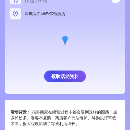
13
13:30 - 17:00
新零售私享会
门店经营增长公开课
深圳大中华希尔顿酒店
AllValue
战略合作
增长产品指南
智库
产品场景库
产品更新动态
帮助中心
行业洞察
领取活动资料
品牌消费观
行业报告
新零售资讯
活动背景：
很多商家在经营过程中都会遇到这样的困惑：企
培训课程
微掉粉多、老客不复购、离店客户无法维护、导购执行率低
等等，很大程度影响了零售利润增长。
私域课程
新零售内参