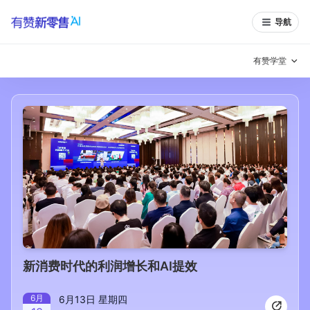
导航
有赞学堂
有赞说增长
私域日历
增长方法
有赞说案例拆解
有赞专家说
有赞成功案例
新零售最佳实践
面对面聊增长
有赞春季发布会
实干家直播间
新消费时代的利润增长和AI提效
新零售大会
新零售茶会
6
月
6月13日 星期四