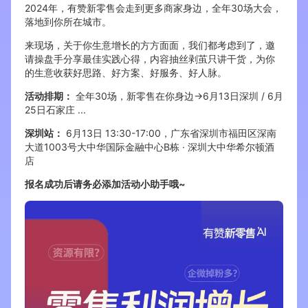
2024年，有赞新零售会走到更多商家身边，全年30场大会，
落地到你所在城市。
增长俱乐部
来现场，关于你生意增长的方方面面，我们都考虑到了，邀
请操盘手分享最佳实践心得，内容抽丝剥茧只讲干货，为你
增长俱乐部
有赞商盟
的生意收获好思路、好方案、好服务、好人脉。
商家社区
社群交流
活动排期：
全年30场，新零售在你身边→6月13日深圳 / 6月
25日石家庄 ...
合作共进
深圳站：
6月13日 13:30-17:00，广东省深圳市福田区深南
大道1003号大中华国际金融中心B栋 · 深圳大中华希尔顿酒
入驻有赞
认证代理商
店
报名成功后请务必添加活动小助手哦~
认证服务商
设计服务商
有赞云
数据通服务