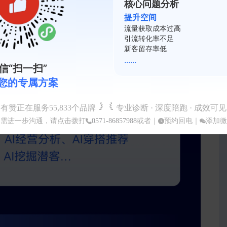
核心问题分析
提升空间
复购率不足
会员活跃度低
裂变系数差
......
信“扫一扫”
您的专属方案
有赞正在服务
55,833
个品牌
专业诊断 · 深度陪跑 · 成效可见
如需进一步沟通，请点击拨打
0571-86857988
或者｜
预约回电
｜
添加微