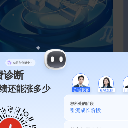
费诊断
绩还能涨多少
私域复购
公域获客
门
您所处的阶段
私域起盘阶段