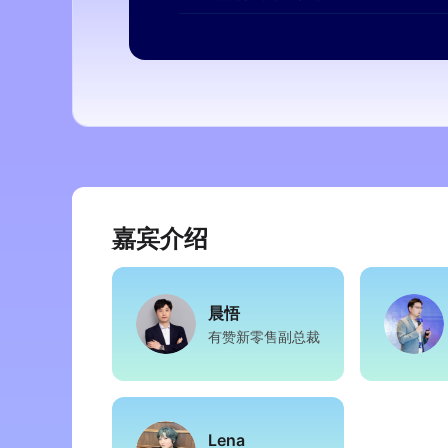
嘉宾介绍
晨悟
有赞新零售副总裁
Lena