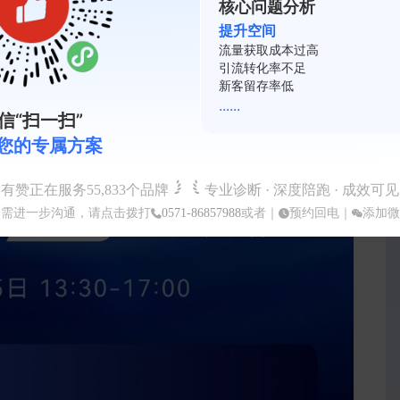
核心问题分析
提升空间
复购率不足
会员活跃度低
裂变系数差
......
信“扫一扫”
您的专属方案
有赞正在服务
55,833
个品牌
专业诊断 · 深度陪跑 · 成效可见
如需进一步沟通，请点击拨打
0571-86857988
或者｜
预约回电
｜
添加微