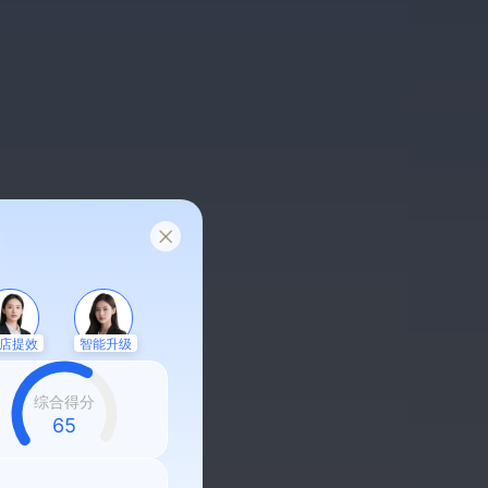
店提效
智能升级
综合得分
58