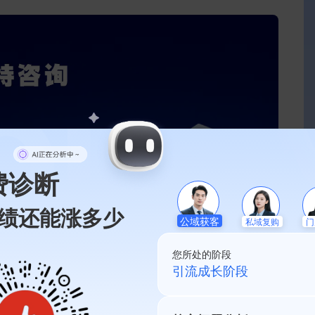
费诊断
绩还能涨多少
私域复购
公域获客
门
您所处的阶段
私域起盘阶段