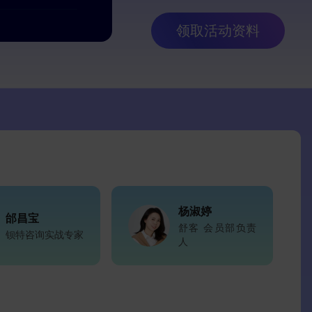
领取活动资料
杨淑婷
邰昌宝
舒客 会员部负责
钡特咨询实战专家
人