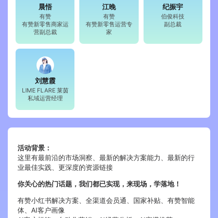
晨悟
江晚
纪振宇
有赞
有赞
伯俊科技
增长俱乐部
有赞新零售商家运
有赞新零售运营专
副总裁
营副总裁
家
增长俱乐部
有赞商盟
商家社区
社群交流
刘慧霞
合作共进
LIME FLARE 莱茵
私域运营经理
入驻有赞
认证代理商
认证服务商
设计服务商
活动背景：
有赞云
数据通服务
这里有最前沿的市场洞察、最新的解决方案能力、最新的行
业最佳实践、更深度的资源链接
你关心的热门话题，我们都已实现，来现场，学落地！
有赞小红书解决方案、全渠道会员通、国家补贴、有赞智能
体、AI客户画像