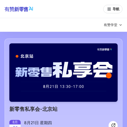
导航
有赞学堂
有赞说增长
私域日历
增长方法
有赞说案例拆解
有赞专家说
有赞成功案例
新零售最佳实践
面对面聊增长
有赞春季发布会
实干家直播间
新零售私享会-北京站
新零售大会
新零售茶会
8
月
8月21日 星期四