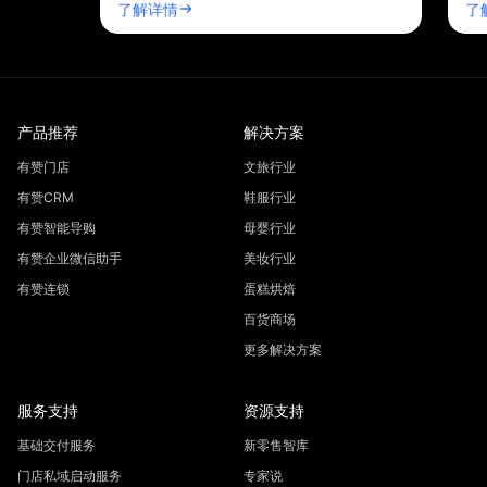
了解详情
了
产品推荐
解决方案
有赞门店
文旅行业
有赞CRM
鞋服行业
有赞智能导购
母婴行业
有赞企业微信助手
美妆行业
有赞连锁
蛋糕烘焙
百货商场
更多解决方案
服务支持
资源支持
基础交付服务
新零售智库
门店私域启动服务
专家说