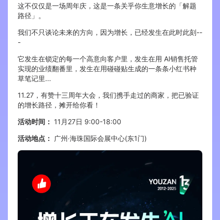
这不仅仅是一场周年庆，这是一条关乎你生意增长的「解题
路径」。
增长俱乐部
我们不只谈论未来的方向，因为增长，已经发生在此时此刻--
-
增长俱乐部
有赞商盟
它发生在锁定的每一个高意向客户里，发生在用 AI销售托管
商家社区
社群交流
实现的业绩翻番里，发生在用碰碰贴生成的一条条小红书种
草笔记里...
合作共进
11.27，有赞十三周年大会，我们携手走过的商家，把已验证
的增长路径，摊开给你看！
入驻有赞
认证代理商
活动时间：
11月27日 9:00-18:00
认证服务商
设计服务商
活动地点：
广州·海珠国际会展中心(东1门)
有赞云
数据通服务