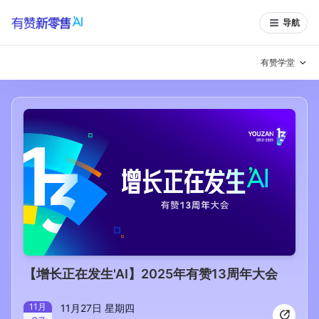
导航
有赞学堂
有赞说增长
私域日历
增长方法
有赞说案例拆解
有赞专家说
有赞成功案例
新零售最佳实践
面对面聊增长
有赞春季发布会
实干家直播间
【增长正在发生'AI】2025年有赞13周年大会
新零售大会
新零售茶会
11
月
11月27日 星期四