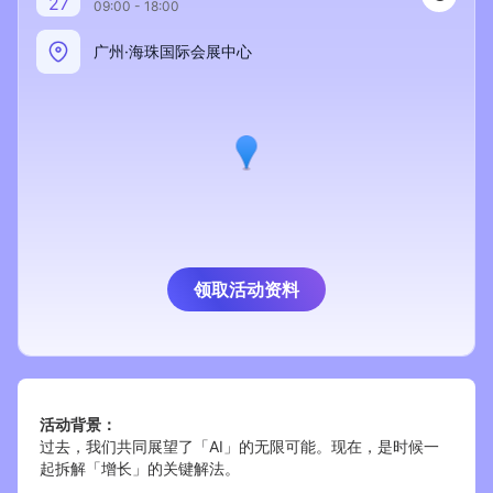
27
09:00 - 18:00
新零售私享会
门店经营增长公开课
广州·海珠国际会展中心
AllValue
战略合作
增长产品指南
智库
产品场景库
产品更新动态
帮助中心
行业洞察
领取活动资料
品牌消费观
行业报告
新零售资讯
活动背景：
培训课程
过去，我们共同展望了「AI」的无限可能。现在，是时候一
起拆解「增长」的关键解法。
私域课程
新零售内参