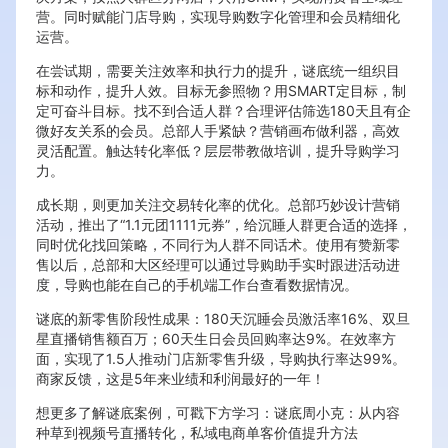
营。同时赋能门店导购，实现导购数字化管理和会员精细化
运营。
在尝试期，需要关注效率和执行力的提升，谜底统一组织目
标和动作，提升人效。目标无参照物？用SMART定目标，制
定可奋斗目标。找不到合适人群？合理评估筛选180天且有企
微好友关系的会员。总部人手紧缺？营销画布做利器，高效
灵活配置。触达转化率低？层层带教做培训，提升导购学习
力。
成长期，则更加关注交易转化率的优化。总部巧妙设计营销
活动，推出了“1.1元团1111元券”，给沉睡人群更合适的选择，
同时优化找回策略，不同行为人群不同话术。使用有赞新零
售以后，总部和大区经理可以通过导购助手实时跟进活动进
度，导购也能在自己的手机端工作台查看数据情况。
谜底的新零售阶段性成果：180天沉睡会员激活率16%、双旦
星直播销售额百万；60天生日会员回购率达9%。在效率方
面，实现了1.5人推动门店新零售升级，导购执行率达99%。
商家反馈，这是5年来业绩和利润最好的一年！
想更多了解谜底案例，可戳下方学习：谜底周小克：从内容
种草到视频号直播转化，私域电商单客价值提升方法