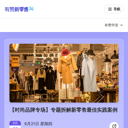
导航
有赞学堂
有赞说增长
私域日历
增长方法
有赞说案例拆解
有赞专家说
有赞成功案例
新零售最佳实践
面对面聊增长
有赞春季发布会
实干家直播间
【时尚品牌专场】专题拆解新零售最佳实践案例
新零售大会
新零售茶会
9
月
9月21日 星期四