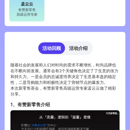
孟云云
有赞新零售
增长俱乐部
高级运营专家
增长俱乐部
有赞商盟
商家社区
社群交流
活动回顾
活动介绍
合作共进
随着社会的发展和人们对时尚的需求不断增长，时尚品牌也
入驻有赞
认证代理商
在不断向前发展。通常会有2个关键角色决定了了生意的张力
和持久力。一是会员的忠诚度培养决定了生意基本盘的稳定
认证服务商
设计服务商
性，二是导购能力和积极性决定了营销节点的爆发力。
本次新零售茶会，有赞新零售高级运营专家孟云云做了精彩
有赞云
数据通服务
分享。
1、有赞新零售介绍