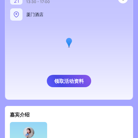
21
13:30 - 17:00
新零售私享会
门店经营增长公开课
厦门酒店
AllValue
战略合作
增长产品指南
智库
产品场景库
产品更新动态
帮助中心
行业洞察
领取活动资料
品牌消费观
行业报告
新零售资讯
嘉宾介绍
培训课程
私域课程
新零售内参