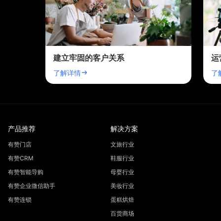
建立牢固的客户关系
运
了解详情
了
产品推荐
解决方案
有赞门店
文旅行业
有赞CRM
鞋服行业
有赞智能导购
母婴行业
有赞企业微信助手
美妆行业
有赞连锁
蛋糕烘焙
百货商场