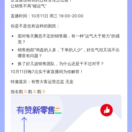
让销售不再“碰运气”
增长俱乐部
直播时间：10月11日 周三 19:00-20:00
你是不是也有这样的困扰：
增长俱乐部
有赞商盟
面对每天飘忽不定的销售额，有一种“运气大于努力”的感
商家社区
社群交流
觉？
销售抱怨“询盘的人多，下单的人少”，好生气但又说不出
合作共进
哪里有问题？
换了好几波销售团队，为什么还是干不过对手？
入驻有赞
认证代理商
10月11日晚7点实干家直播间为你解答！
认证服务商
设计服务商
特邀嘉宾：有赞大客运营总监 无妄
报名戳👇🏻戳👇🏻戳👇🏻
有赞云
数据通服务