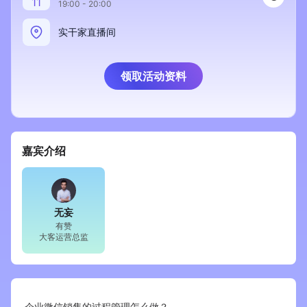
11
19:00 - 20:00
新零售私享会
门店经营增长公开课
实干家直播间
AllValue
战略合作
领取活动资料
增长产品指南
智库
产品场景库
产品更新动态
帮助中心
嘉宾介绍
行业洞察
品牌消费观
行业报告
无妄
有赞
新零售资讯
大客运营总监
培训课程
私域课程
新零售内参
企业微信销售的过程管理怎么做？