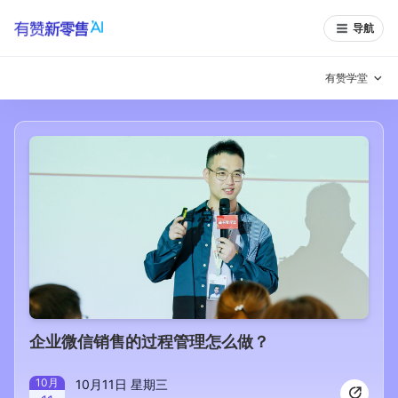
导航
有赞学堂
有赞说增长
私域日历
增长方法
有赞说案例拆解
有赞专家说
有赞成功案例
新零售最佳实践
面对面聊增长
有赞春季发布会
实干家直播间
企业微信销售的过程管理怎么做？
新零售大会
新零售茶会
10
月
10月11日 星期三