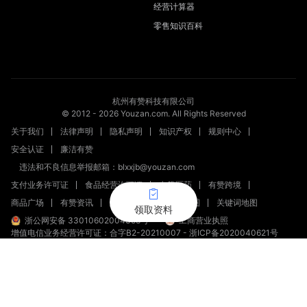
经营计算器
零售知识百科
杭州有赞科技有限公司
© 2012 -
2026
Youzan.com. All Rights Reserved
关于我们
法律声明
隐私声明
知识产权
规则中心
安全认证
廉洁有赞
违法和不良信息举报邮箱：blxxjb@youzan.com
支付业务许可证
食品经营许可证
有赞医药
有赞跨境
商品广场
有赞资讯
新零售文章
站点地图
关键词地图
领取资料
浙公网安备 33010602004358号
工商营业执照
增值电信业务经营许可证：合字B2-20210007
-
浙ICP备2020040621号
新出发浙备字第20230002号
（浙）网械平台备字【2023】第00008号
浙网食A33010128
（浙）-经营性-2023-0010
（浙）网药平台备字〔2023〕第000012-000号