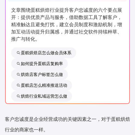
新零售私享会
门店经营增长公开课
文章围绕蛋糕烘焙行业提升客户忠诚度的六个要点展
开：提供优质产品与服务，借助数据工具了解客户，
AllValue
战略合作
精准触达且避免打扰，建立会员制度和激励机制，增
加互动活动提升归属感，并通过社交软件持续种草、
增长产品指南
推广与转化。
智库
产品场景库
蛋糕烘焙店怎么做会员体系
产品更新动态
帮助中心
如何提升蛋糕店复购率
烘焙店客户标签怎么做
行业洞察
蛋糕店怎么精准推送活动
品牌消费观
行业报告
烘焙行业私域运营怎么做
新零售资讯
客户忠诚度是企业经营成功的关键因素之一，对于蛋糕烘焙
培训课程
行业的商家也一样。
私域课程
新零售内参