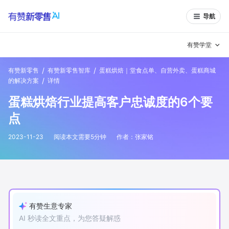
导航
有赞学堂
/
/
有赞新零售
有赞新零售智库
蛋糕烘焙｜堂食点单、自营外卖、蛋糕商城
有赞说增长
/
的解决方案
详情
蛋糕烘焙行业提高客户忠诚度的6个要
私域日历
增长方法
点
有赞说案例拆解
有赞专家说
2023-11-23
阅读本文需要
5
分钟
作者：
张家铭
有赞成功案例
新零售最佳实践
面对面聊增长
有赞春季发布会
实干家直播间
有赞生意专家
新零售大会
新零售茶会
AI 秒读全文重点，为您答疑解惑