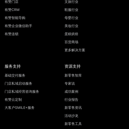
有赞门店
文旅行业
有赞CRM
鞋服行业
有赞智能导购
母婴行业
有赞企业微信助手
美妆行业
有赞连锁
蛋糕烘焙
百货商场
更多解决方案
服务支持
资源支持
基础交付服务
新零售智库
门店私域启动服务
专家说
门店私域经营咨询服务
成功案例
有赞云定制
行业报告
大客户SMILE+服务
新零售资讯
活动沙龙
新零售工具