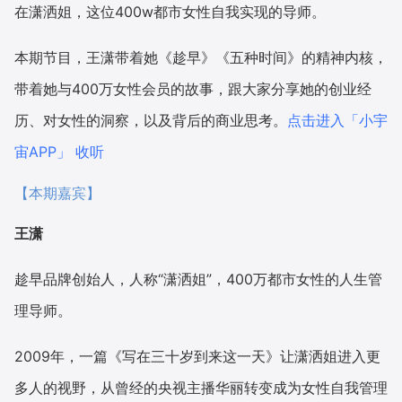
在潇洒姐，这位400w都市女性自我实现的导师。
增长俱乐部
本期节目，王潇带着她《趁早》《五种时间》的精神内核，
增长俱乐部
有赞商盟
带着她与400万女性会员的故事，跟大家分享她的创业经
历、对女性的洞察，以及背后的商业思考。
点击进入「小宇
商家社区
社群交流
宙APP」 收听
合作共进
【本期嘉宾】
入驻有赞
认证代理商
王潇
认证服务商
设计服务商
趁早品牌创始人，人称“潇洒姐”，400万都市女性的人生管
有赞云
数据通服务
理导师。
2009年，一篇《写在三十岁到来这一天》让潇洒姐进入更
多人的视野，从曾经的央视主播华丽转变成为女性自我管理