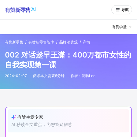
导航
有赞学堂
/
/
/
有赞新零售
有赞新零售智库
品牌消费观
详情
有赞说增长
002 对话趁早王潇：400万都市女性的
私域日历
增长方法
自我实现第一课
有赞说案例拆解
有赞专家说
2024-02-07
阅读本文需要
5
分钟
作者：
浣昉Leo
有赞成功案例
新零售最佳实践
面对面聊增长
有赞春季发布会
实干家直播间
有赞生意专家
AI 秒读全文重点，为您答疑解惑
新零售大会
新零售茶会