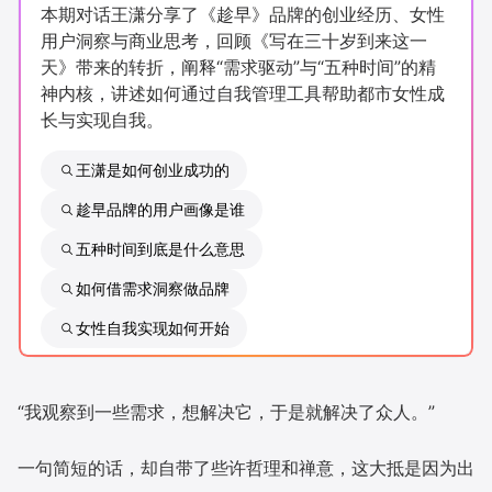
本期对话王潇分享了《趁早》品牌的创业经历、女性
新零售私享会
门店经营增长公开课
用户洞察与商业思考，回顾《写在三十岁到来这一
天》带来的转折，阐释“需求驱动”与“五种时间”的精
AllValue
战略合作
神内核，讲述如何通过自我管理工具帮助都市女性成
长与实现自我。
增长产品指南
王潇是如何创业成功的
智库
产品场景库
趁早品牌的用户画像是谁
产品更新动态
帮助中心
五种时间到底是什么意思
行业洞察
如何借需求洞察做品牌
女性自我实现如何开始
品牌消费观
行业报告
新零售资讯
“我观察到一些需求，想解决它，于是就解决了众人。”
培训课程
一句简短的话，却自带了些许哲理和禅意，这大抵是因为出
私域课程
新零售内参