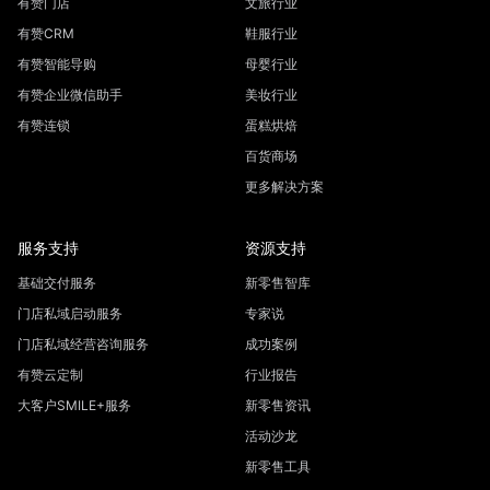
有赞门店
文旅行业
有赞CRM
鞋服行业
有赞智能导购
母婴行业
有赞企业微信助手
美妆行业
有赞连锁
蛋糕烘焙
百货商场
更多解决方案
服务支持
资源支持
基础交付服务
新零售智库
门店私域启动服务
专家说
门店私域经营咨询服务
成功案例
有赞云定制
行业报告
大客户SMILE+服务
新零售资讯
活动沙龙
新零售工具