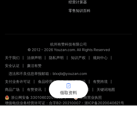
经营计算器
零售知识百科
杭州有赞科技有限公司
© 2012 -
2026
Youzan.com. All Rights Reserved
关于我们
法律声明
隐私声明
知识产权
规则中心
安全认证
廉洁有赞
违法和不良信息举报邮箱：blxxjb@youzan.com
支付业务许可证
食品经营许可证
有赞医药
有赞跨境
商品广场
有赞资讯
新零售文章
站点地图
关键词地图
领取资料
浙公网安备 33010602004358号
工商营业执照
增值电信业务经营许可证：合字B2-20210007
-
浙ICP备2020040621号
新出发浙备字第20230002号
（浙）网械平台备字【2023】第00008号
浙网食A33010128
（浙）-经营性-2023-0010
（浙）网药平台备字〔2023〕第000012-000号