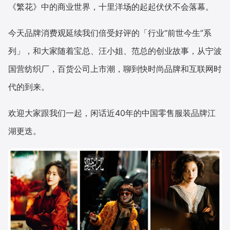
《繁花》中的商业世界，十里洋场的起起伏伏不会落幕。
增长俱乐部
今天品牌消费观延续我们倍受好评的「行业“前世今生”系
增长俱乐部
有赞商盟
列」，和大家随着宝总、汪小姐、范总的创业故事，从宁波
国营纺织厂，百货公司上市潮，聊到快时尚品牌和互联网时
商家社区
社群交流
代的到来。
合作共进
欢迎大家跟我们一起，闲话近40年的中国零售服装品牌江
入驻有赞
认证代理商
湖更迭。
认证服务商
设计服务商
有赞云
数据通服务