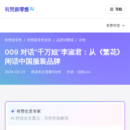
导航
有赞学堂
/
/
/
有赞新零售
有赞新零售智库
品牌消费观
详情
有赞说增长
009 对话“千万姐”李淑君：从《繁花》
私域日历
增长方法
闲话中国服装品牌
有赞说案例拆解
有赞专家说
2024-03-21
阅读本文需要
5
分钟
作者：
浣昉Leo
有赞成功案例
新零售最佳实践
面对面聊增长
有赞春季发布会
实干家直播间
有赞生意专家
AI 秒读全文重点，为您答疑解惑
新零售大会
新零售茶会