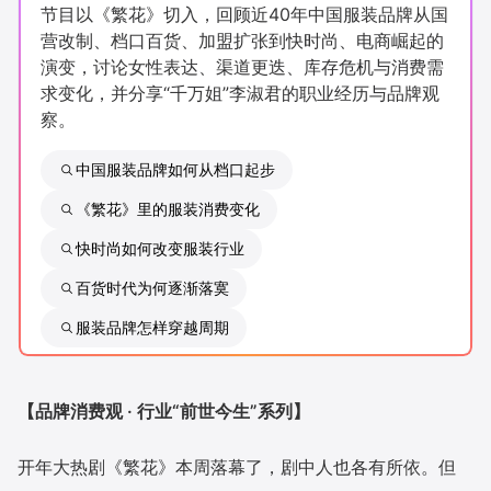
节目以《繁花》切入，回顾近40年中国服装品牌从国
新零售私享会
门店经营增长公开课
营改制、档口百货、加盟扩张到快时尚、电商崛起的
演变，讨论女性表达、渠道更迭、库存危机与消费需
AllValue
战略合作
求变化，并分享“千万姐”李淑君的职业经历与品牌观
察。
增长产品指南
中国服装品牌如何从档口起步
智库
产品场景库
《繁花》里的服装消费变化
产品更新动态
帮助中心
快时尚如何改变服装行业
行业洞察
百货时代为何逐渐落寞
服装品牌怎样穿越周期
品牌消费观
行业报告
新零售资讯
【品牌消费观 · 行业“前世今生”系列】
培训课程
开年大热剧《繁花》本周落幕了，剧中人也各有所依。但
私域课程
新零售内参