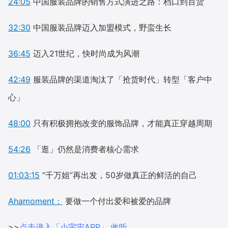
24:05
中国服装品牌的销售方式演进之路：档口到百货
32:30
中国服装品牌迈入加盟模式，野蛮生长
36:45
迈入21世纪，快时尚成为风潮
42:49
服装品牌的渠道淘汰了「抢货时代」转型「客户中
心」
48:00
只有积极拥抱改变的服饰品牌，才能真正穿越周期
54:26
「逛」仍然是消费者核心需求
01:03:15
“千万姐”再出发，50岁做真正的鲜活的自己
Ahamoment：
要做一个付出爱和被爱的品牌
>>
点击进入「小宇宙APP」 收听