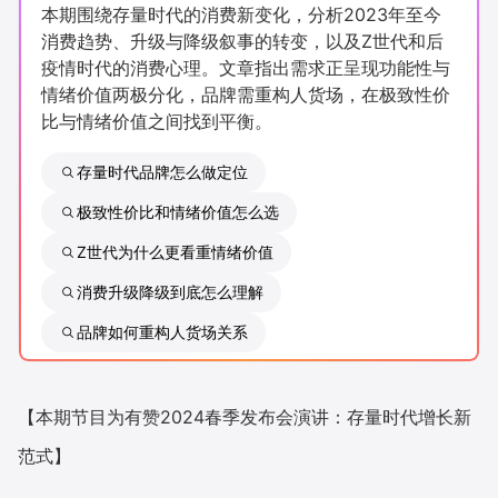
本期围绕存量时代的消费新变化，分析2023年至今
新零售私享会
门店经营增长公开课
消费趋势、升级与降级叙事的转变，以及Z世代和后
疫情时代的消费心理。文章指出需求正呈现功能性与
AllValue
战略合作
情绪价值两极分化，品牌需重构人货场，在极致性价
比与情绪价值之间找到平衡。
增长产品指南
存量时代品牌怎么做定位
智库
产品场景库
极致性价比和情绪价值怎么选
产品更新动态
帮助中心
Z世代为什么更看重情绪价值
行业洞察
消费升级降级到底怎么理解
品牌如何重构人货场关系
品牌消费观
行业报告
新零售资讯
【本期节目为有赞2024春季发布会演讲：存量时代增长新
培训课程
范式】
私域课程
新零售内参