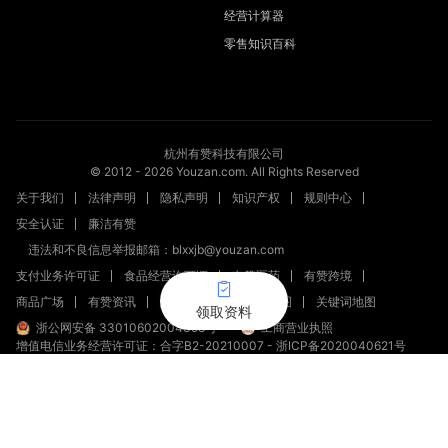
经营计算器
零售知识百科
杭州有赞科技有限公司
© 2012 -
2026
Youzan.com. All Rights Reserved
关于我们
法律声明
隐私声明
知识产权
规则中心
安全认证
廉洁有赞
违法和不良信息举报邮箱：blxxjb@youzan.com
支付业务许可证
食品经营许可证
有赞医药
有赞跨境
商品广场
有赞资讯
新零售文章
站点地图
关键词地图
领取资料
浙公网安备 33010602004358号
工商营业执照
增值电信业务经营许可证：合字B2-20210007
-
浙ICP备2020040621号
新出发浙备字第20230002号
（浙）网械平台备字【2023】第00008号
浙网食A33010128
（浙）-经营性-2023-0010
（浙）网药平台备字〔2023〕第000012-000号