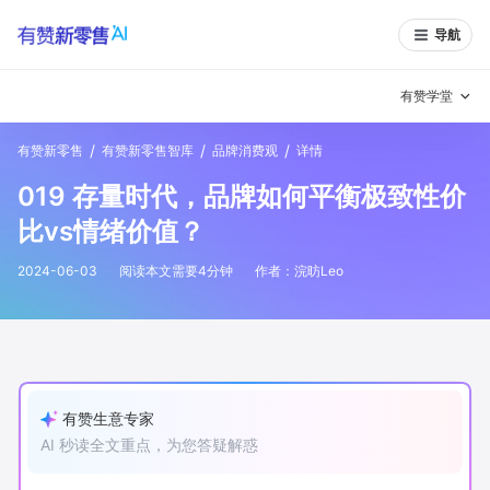
导航
有赞学堂
/
/
/
有赞新零售
有赞新零售智库
品牌消费观
详情
有赞说增长
019 存量时代，品牌如何平衡极致性价
私域日历
增长方法
比vs情绪价值？
有赞说案例拆解
有赞专家说
2024-06-03
阅读本文需要
4
分钟
作者：
浣昉Leo
有赞成功案例
新零售最佳实践
面对面聊增长
有赞春季发布会
实干家直播间
有赞生意专家
AI 秒读全文重点，为您答疑解惑
新零售大会
新零售茶会