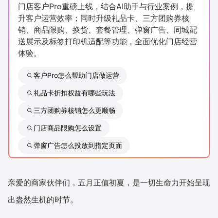
门店客户Pro重磅上线，结合AI助手与行业案例，提
新零售私享会
门店经营增长公开课
升客户运营效率；同时升级礼品卡、三方团购券核
销、商品限购、换货、套餐管理、弹窗广告、同城配
AllValue
战略合作
送展示及标签打印机适配等功能，全面优化门店经营
体验。
增长产品指南
客户Pro怎么帮助门店做运营
智库
产品场景库
礼品卡折扣权益有哪些玩法
产品更新动态
帮助中心
三方团购券核销怎么更顺畅
行业洞察
门店商品限购怎么设置
弹窗广告怎么投放到指定页面
品牌消费观
行业报告
新零售资讯
亲爱的商家伙伴们，五月正值初夏，是一切生命力开始呈现
培训课程
出盎然生机的时节。
私域课程
新零售内参