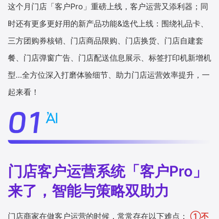
这个月门店「客户Pro」重磅上线，客户运营又添利器；同
增长俱乐部
时还有更多更好用的新产品功能&迭代上线：围绕礼品卡、
三方团购券核销、门店商品限购、门店换货、门店自建套
增长俱乐部
有赞商盟
餐、门店弹窗广告、门店配送信息展示、标签打印机新增机
商家社区
社群交流
型…全方位深入打磨体验细节、助力门店运营效率提升，一
合作共进
起来看！
入驻有赞
认证代理商
认证服务商
设计服务商
有赞云
数据通服务
门店客户运营系统「客户Pro」
来了，智能与策略双助力
门店商家在做客户运营的时候，常常存在以下难点：
①不