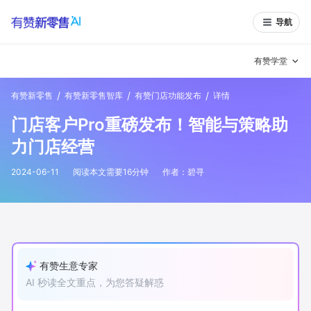
导航
有赞学堂
/
/
/
有赞新零售
有赞新零售智库
有赞门店功能发布
详情
有赞说增长
门店客户Pro重磅发布！智能与策略助
私域日历
增长方法
力门店经营
有赞说案例拆解
有赞专家说
2024-06-11
阅读本文需要
16
分钟
作者：
碧寻
有赞成功案例
新零售最佳实践
面对面聊增长
有赞春季发布会
实干家直播间
有赞生意专家
AI 秒读全文重点，为您答疑解惑
新零售大会
新零售茶会