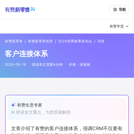
导航
有赞学堂
/
/
/
有赞新零售
有赞新零售智库
2024有赞春季发布会
详情
有赞说增长
客户连接体系
私域日历
增长方法
2024-06-19
阅读本文需要
4
分钟
作者：
张家铭
有赞说案例拆解
有赞专家说
有赞成功案例
新零售最佳实践
面对面聊增长
有赞生意专家
AI 秒读全文重点，为您答疑解惑
有赞春季发布会
实干家直播间
新零售大会
新零售茶会
文章介绍了有赞的客户连接体系，强调CRM不仅要有