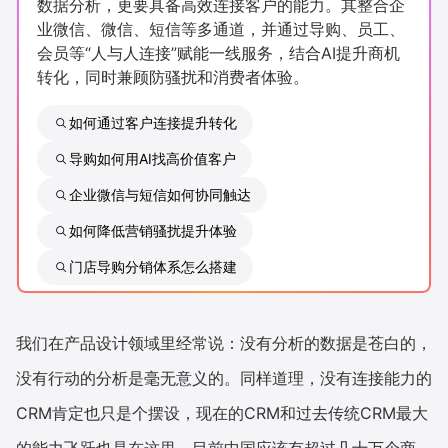
数据分析，更要具备高效连接客户的能力。其整合企
新零售私享会
门店经营增长公开课
业微信、微信、短信等多通道，并通过导购、员工、
会员等“人与人连接”赋能一线服务，结合AI提升商机
AllValue
战略合作
转化，同时兼顾防骚扰和消费者体验。
增长产品指南
如何通过客户连接提升转化
导购如何用AI找高价值客户
智库
产品场景库
企业微信与短信如何协同触达
产品更新动态
帮助中心
如何降低营销骚扰提升体验
行业洞察
门店导购分销体系怎么搭建
品牌消费观
行业报告
我们在产品设计领域里经常说：没有分析的数据是苍白的，
新零售资讯
没有行动的分析是毫无意义的。同样道理，没有连接能力的
培训课程
CRM肯定也只是个摆设，现在的CRM和过去传统CRM最大
私域课程
新零售内参