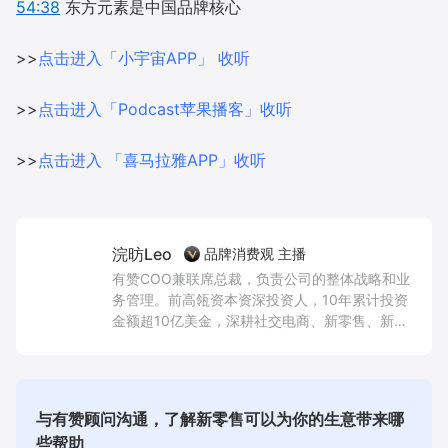
54:38
东方元素是中国品牌核心
>>
点击进入「小宇宙APP」 收听
>>
点击进入「Podcast苹果播客」收听
>>
点击进入 「喜马拉雅APP」收听
浣昉Leo
品牌消费观 主播
有赞COO兼联席总裁，负责公司的整体战略和业
务管理。前高瓴资本资深投资人，10年累计投资
金额超10亿美金，深耕社交电商、新零售、新消
费品牌、创新AI技术和企业服务等领域。
与有赞顾问沟通，了解新零售可以为你的生意带来哪
些帮助