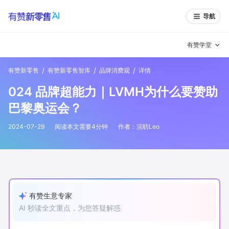
导航
有赞学堂
/
/
/
有赞新零售
有赞新零售智库
品牌消费观
详情
有赞说增长
024 品牌超能力｜LVMH为什么要赞助
私域日历
增长方法
巴黎奥运会？
有赞说案例拆解
有赞专家说
2024-07-29
阅读本文需要
4
分钟
作者：
浣昉Leo
有赞成功案例
新零售最佳实践
面对面聊增长
有赞春季发布会
实干家直播间
有赞生意专家
AI 秒读全文重点，为您答疑解惑
新零售大会
新零售茶会