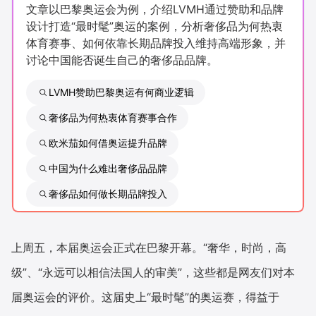
文章以巴黎奥运会为例，介绍LVMH通过赞助和品牌
新零售私享会
门店经营增长公开课
设计打造“最时髦”奥运的案例，分析奢侈品为何热衷
体育赛事、如何依靠长期品牌投入维持高端形象，并
AllValue
战略合作
讨论中国能否诞生自己的奢侈品品牌。
增长产品指南
LVMH赞助巴黎奥运有何商业逻辑
智库
产品场景库
奢侈品为何热衷体育赛事合作
欧米茄如何借奥运提升品牌
产品更新动态
帮助中心
中国为什么难出奢侈品品牌
行业洞察
奢侈品如何做长期品牌投入
品牌消费观
行业报告
新零售资讯
上周五，本届奥运会正式在巴黎开幕。“奢华，时尚，高
级”、“永远可以相信法国人的审美”，这些都是网友们对本
培训课程
届奥运会的评价。这届史上“最时髦”的奥运赛，得益于
私域课程
新零售内参