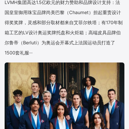
LVMH集团高达1.5亿欧元的财力赞助和品牌设计支持：法
国皇室御用珠宝品牌尚美巴黎（Chaumet）担起重责设计
增长俱乐部
得奖奖牌，灵感和部分取材都来自艾菲尔铁塔；有170年制
增长俱乐部
有赞商盟
箱工艺的LV设计奥运奖牌托盘和火炬箱；高端皮具品牌伯
商家社区
社群交流
尔鲁帝（Berluti）为奥运会开幕式上法国运动员打造了
1500套礼服···
合作共进
入驻有赞
认证代理商
认证服务商
设计服务商
有赞云
数据通服务