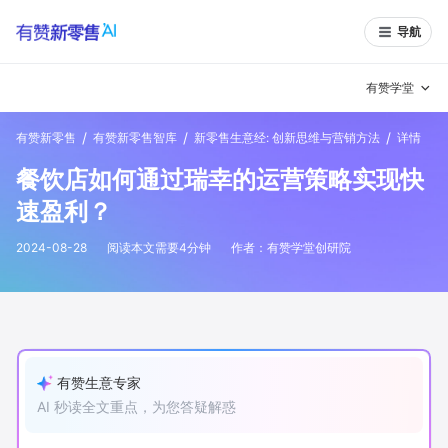
导航
有赞学堂
/
/
/
有赞新零售
有赞新零售智库
新零售生意经: 创新思维与营销方法
详情
有赞说增长
餐饮店如何通过瑞幸的运营策略实现快
私域日历
增长方法
速盈利？
有赞说案例拆解
有赞专家说
2024-08-28
阅读本文需要
4
分钟
作者：
有赞学堂创研院
有赞成功案例
新零售最佳实践
面对面聊增长
有赞春季发布会
实干家直播间
有赞生意专家
AI 秒读全文重点，为您答疑解惑
新零售大会
新零售茶会