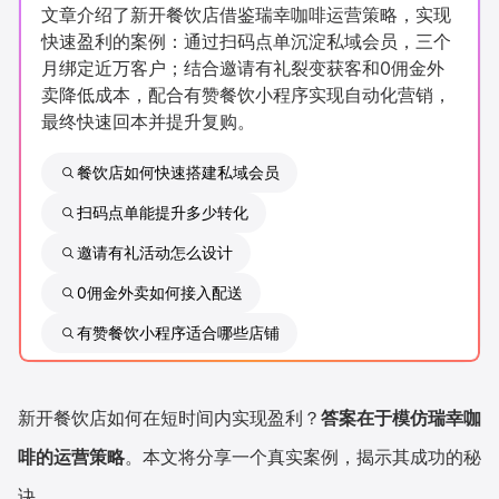
文章介绍了新开餐饮店借鉴瑞幸咖啡运营策略，实现
新零售私享会
门店经营增长公开课
快速盈利的案例：通过扫码点单沉淀私域会员，三个
月绑定近万客户；结合邀请有礼裂变获客和0佣金外
AllValue
战略合作
卖降低成本，配合有赞餐饮小程序实现自动化营销，
最终快速回本并提升复购。
增长产品指南
餐饮店如何快速搭建私域会员
智库
产品场景库
扫码点单能提升多少转化
产品更新动态
帮助中心
邀请有礼活动怎么设计
行业洞察
0佣金外卖如何接入配送
有赞餐饮小程序适合哪些店铺
品牌消费观
行业报告
新零售资讯
新开餐饮店如何在短时间内实现盈利？
答案在于模仿瑞幸咖
培训课程
啡的运营策略
。本文将分享一个真实案例，揭示其成功的秘
私域课程
新零售内参
诀。