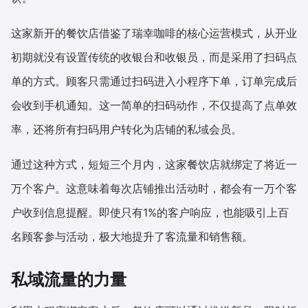
增长俱乐部
这家新开的餐饮店借鉴了瑞幸咖啡的核心运营模式，从开业
初期就没有设置传统的收银台和收银员，而是采用了扫码点
增长俱乐部
有赞商盟
单的方式。顾客只需通过扫码进入小程序下单，订单完成后
商家社区
社群交流
会收到手机通知。这一简单的扫码动作，不仅提高了点单效
合作共进
率，还将所有扫码用户转化为店铺的私域会员。
入驻有赞
认证代理商
通过这种方式，短短三个月内，这家餐饮店就绑定了将近一
万个客户。这意味着每次店铺推出活动时，都会有一万个客
认证服务商
设计服务商
户收到信息提醒。即使只有1%的客户响应，也能吸引上百
有赞云
数据通服务
名顾客参与活动，极大地提升了客流量和销售额。
私域流量的力量