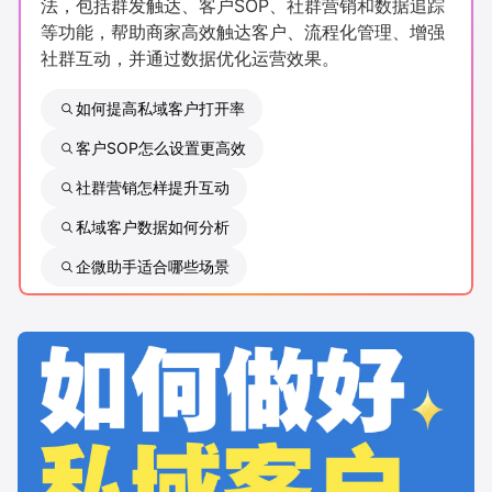
法，包括群发触达、客户SOP、社群营销和数据追踪
新零售私享会
门店经营增长公开课
等功能，帮助商家高效触达客户、流程化管理、增强
社群互动，并通过数据优化运营效果。
AllValue
战略合作
如何提高私域客户打开率
增长产品指南
客户SOP怎么设置更高效
智库
产品场景库
社群营销怎样提升互动
产品更新动态
帮助中心
私域客户数据如何分析
企微助手适合哪些场景
行业洞察
品牌消费观
行业报告
新零售资讯
培训课程
私域课程
新零售内参