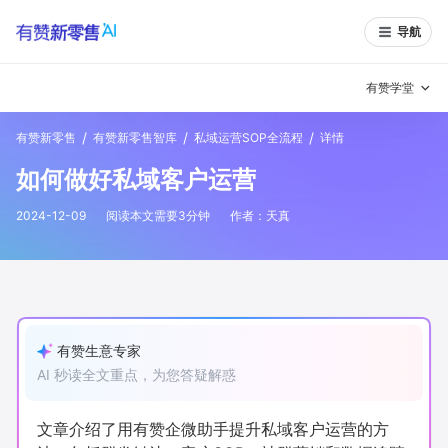
导航
有赞学堂
/
/
/
有赞新零售
有赞新零售智库
私域运营SOP全流程
详情
有赞说增长
如何做好私域客户运营
私域日历
增长方法
2024-12-09
阅读本文需要
3
分钟
作者：
天真
有赞说案例拆解
有赞专家说
有赞成功案例
新零售最佳实践
面对面聊增长
有赞生意专家
AI 秒读全文重点，为您答疑解惑
有赞春季发布会
实干家直播间
新零售大会
新零售茶会
文章介绍了用有赞企微助手提升私域客户运营的方