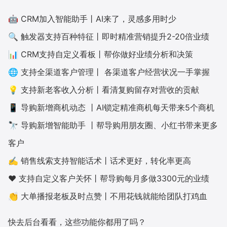
🤖 CRM加入智能助手丨AI来了，灵感多用时少
增长俱乐部
🔍 触发器支持百种特征丨即时精准营销提升2-20倍业绩
增长俱乐部
有赞商盟
📊 CRM支持自定义看板丨帮你做好业绩分析和决策
商家社区
社群交流
🌐 支持全渠道客户管理丨 各渠道客户经营状况一手掌握
💡 支持新老客收入分析丨看清复购留存对营收的贡献
合作共进
📱 导购新增商机动态 丨AI锁定精准商机每天带来5个商机
入驻有赞
认证代理商
🔭 导购新增智能助手 丨帮导购用朋友圈、小红书带来更多
认证服务商
设计服务商
客户
✍️ 销售线索支持智能话术丨话术更好，转化率更高
有赞云
数据通服务
❤️ 支持自定义客户关怀丨帮导购每月多做3300元的业绩
👏 大单播报老板及时点赞丨不用花钱就能给团队打鸡血
快去后台看看，这些功能你都用了吗？