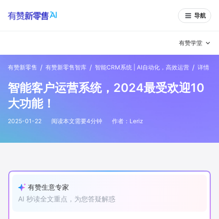
导航
有赞学堂
/
/
/
有赞新零售
有赞新零售智库
智能CRM系统 | AI自动化，高效运营
详情
有赞说增长
智能客户运营系统，2024最受欢迎10
私域日历
增长方法
大功能！
有赞说案例拆解
有赞专家说
2025-01-22
阅读本文需要
4
分钟
作者：
Leriz
有赞成功案例
新零售最佳实践
面对面聊增长
有赞春季发布会
实干家直播间
有赞生意专家
AI 秒读全文重点，为您答疑解惑
新零售大会
新零售茶会