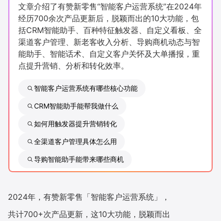
文章介绍了有赞新零售“智能客户运营系统”在2024年
新零售私享会
门店经营增长公开课
经历700余次产品更新后，脱颖而出的10大功能，包
括CRM智能助手、百种特征触发器、自定义看板、全
AllValue
战略合作
渠道客户管理、新老客收入分析、导购商机动态与智
能助手、智能话术、自定义客户关怀及大单播报，重
增长产品指南
点提升营销、分析和转化效率。
智库
产品场景库
智能客户运营系统有哪些核心功能
产品更新动态
帮助中心
CRM智能助手能帮我做什么
如何用触发器提升营销转化
行业洞察
全渠道客户管理具体怎么用
品牌消费观
行业报告
导购智能助手能带来哪些商机
新零售资讯
2024年，有赞新零售「智能客户运营系统」，
培训课程
共计700+次产品更新，这10大功能，脱颖而出
私域课程
新零售内参