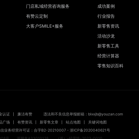
门店私域经营咨询服务
成功案例
有赞云定制
行业报告
大客户SMILE+服务
新零售资讯
活动沙龙
新零售工具
经营计算器
零售知识百科
全认证
廉洁有赞
违法和不良信息举报邮箱：blxxjb@youzan.com
品广场
有赞资讯
新零售文章
站点地图
关键词地图
65
信业务经营许可证：合字B2-20210007
-
浙ICP备2020040621号
08号
浙网食A33010128
（浙）-经营性-2023-0010