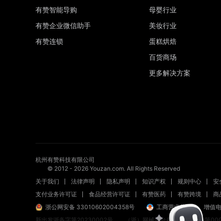
有赞智能导购
母婴行业
有赞企业微信助手
美妆行业
有赞连锁
蛋糕烘焙
百货商场
更多解决方案
杭州有赞科技有限公司
© 2012 -
2026
Youzan.com. All Rights Reserved
关于我们
法律声明
隐私声明
知识产权
规则中心
安
支付业务许可证
食品经营许可证
有赞医药
有赞跨境
商
浙公网安备 33010602004358号
工商营业执照
增值电
新出发浙备字第20230002号
（浙）网械平台备字【2023】第000