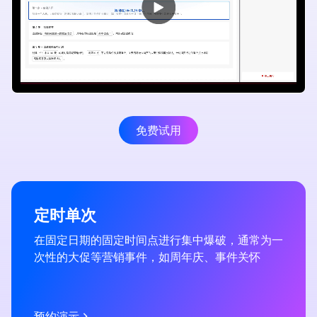
推荐自营闪电充电蓝牙耳机
免费试用
品类交叉营销
如：给买了手机的客户推荐新上的耳机、给买了奶
定时单次
粉的客户推荐纸尿裤等，可以准确预测客户需求，
带来销售转化
在固定日期的固定时间点进行集中爆破，通常为一
次性的大促等营销事件，如周年庆、事件关怀
进一步了解
预约演示