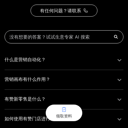
有任何问题？请联系
什么是营销自动化？
营销自动化是一种通过使用软件和工具来自动执行营销任务
和流程的技术。它可以帮助企业更有效地管理营销活动，提
营销画布有什么作用？
高效率和效果。
营销画布是一种可视化工具，用于设计和规划营销策略和活
动。它帮助企业清晰地展示营销计划，便于团队理解和执
有赞新零售是什么？
行。
有赞新零售是有赞公司提供的一套解决方案，旨在帮助零售
领取资料
商实现线上线下一体化经营，提升客户运营效率和销售业
如何使用有赞门店进行营销？
绩。