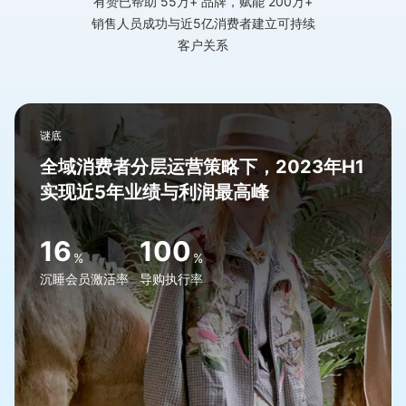
有赞已帮助 55万+ 品牌，赋能 200万+
销售人员
成功与近5亿消费者建立可持续
客户关系
谜底
全域消费者分层运营策略下，2023年H1
实现近5年业绩与利润最高峰
16
100
%
%
沉睡会员激活率
导购执行率