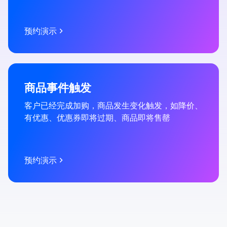
无门槛优惠券
预约演示
满200减50
商品事件触发
新粉丝转化
客户已经完成加购，商品发生变化触发，如降价、
如：筛选出近一个月关注公众号、但没下单的新粉
有优惠、优惠券即将过期、商品即将售罄
丝，发放无门槛优惠券，实现首单转化
预约演示
进一步了解