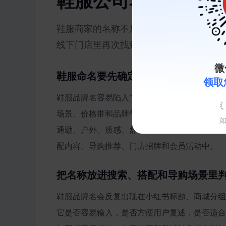
鞋服公司名怎么起更
鞋服商家的名称不只要好听，还要能解释
线下门店里再次找到你。
微
鞋服命名要先确定风格和穿着场景
领取
鞋服品牌名容易陷入“质感”“生活方式”“高级
场景、价格带和品牌气质，例如“面向年轻通勤
通勤、户外、质感、舒适、上新等线索发散。名
配内容、导购推荐、门店招牌和会员活动中。
把名称放进搜索、搭配和导购场景里
鞋服品牌名会反复出现在小红书标题、商城分组
它是否容易输入，是否方便用户复述，是否适合