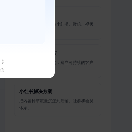
有赞微商城
搭建品牌商城，承接小红书、微信、视频
号等渠道流量。
私域运营解决方案
从拉新、转化到复购，建立可持续的客户
经营链路。
信
小红书解决方案
把内容种草流量沉淀到店铺、社群和会员
体系。