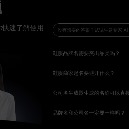
题
你快速了解使用
鞋服品牌名需要突出品类吗？
早期可以适度突出穿搭风格、使用场
鞋服商家起名要避开什么？
鞋履、配饰或户外品类。
建议避开难读、难输入、和同行高度
公司名生成器生成的名称可以直
持长期上新的表达。
生成结果适合作为命名灵感，正式注
品牌名和公司名一定要一样吗？
和小红书帐号占用情况，避免后续品
不一定。公司名更偏法律主体，品牌