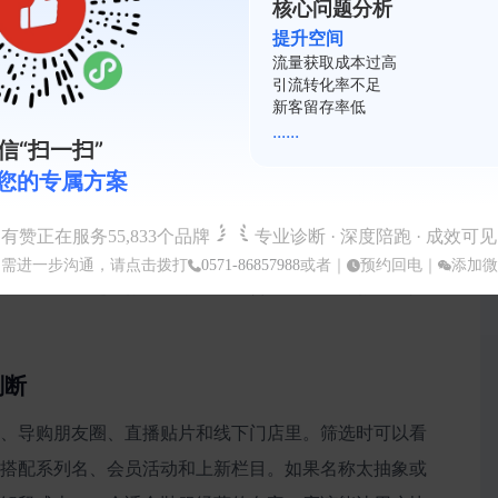
容易被记住？
核心问题分析
提升空间
风格、适配内容种草，并方便用户在商城、社群和
复购率不足
会员活跃度低
裂变系数差
......
信“扫一扫”
您的专属方案
感”等泛化表达。更有效的做法，是先写清楚目标人群、穿着
有赞正在服务
55,833
个品牌
专业诊断 · 深度陪跑 · 成效可见
人群的轻户外服饰品牌”。这样的描述能帮助生成器围绕
如需进一步沟通，请点击拨打
0571-86857988
或者｜
预约回电
｜
添加微
字不只要看起来像品牌，还要适合出现在商品标题、搭
判断
、导购朋友圈、直播贴片和线下门店里。筛选时可以看
搭配系列名、会员活动和上新栏目。如果名称太抽象或