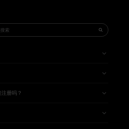
景或目标人群，但不要过窄，以免限制未来扩展
相似的名称，也要避免只适合一次活动、无法支
接注册吗？
册前仍建议查询工商名称、商标、域名、公众号
牌资产不一致。
名更偏传播和用户记忆。对零售商家来说，品牌