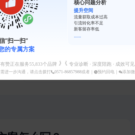
核心问题分析
针对『母婴会员日福利』『纸尿裤促销活动』等
提升空间
及赠品（如湿巾、小玩具），用清晰透明的促销
复购率不足
会员活跃度低
绕会员
裂变系数差
社群通
......
信“扫一扫”
顾客咨
社群承接：专属社群与周期补货提醒
您的专属方案
利用有赞微商城、企微社群接龙和周期购功能。
有赞正在服务
55,833
个品牌
专业诊断 · 深度陪跑 · 成效可见
（如纸尿裤尺码升级、奶粉段位升级）定期推送
如需进一步沟通，请点击拨打
0571-86857988
或者｜
预约回电
｜
添加微