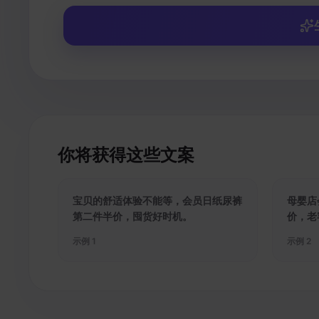
你将获得这些文案
宝贝的舒适体验不能等，会员日纸尿裤
母婴店
第二件半价，囤货好时机。
价，老
示例
1
示例
2