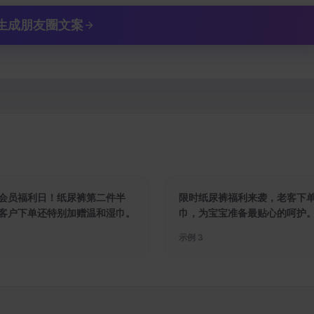
生成朋友圈文案
会员福利日！纸尿裤第二件半
限时纸尿裤福利来袭，老客下
客户下单还特别加赠温和湿巾。
巾，为宝宝准备最贴心的呵护
示例
3