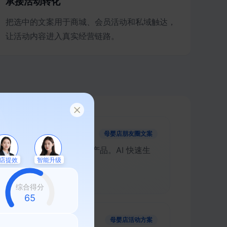
承接活动转化
把选中的文案用于商城、会员活动和私域触达，
让活动内容进入真实经营链路。
母婴店朋友圈文案
景，按宝宝月龄精准匹配产品。AI 快速生
店提效
智能升级
长的挑选顾虑。
综合得分
58
母婴店活动方案