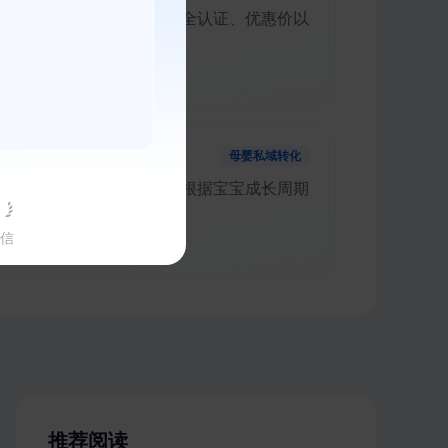
搜索词。明确商品规格、安全认证、优惠价以
规则促进家长决策。
母婴私域转化
将朋友圈咨询引导至社群，根据宝宝成长周期
补货通知，锁定家庭消费。
信
推荐阅读