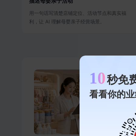
描述母婴亲子活动
用一句话写清楚店铺定位、活动节点和真实福
利，让 AI 理解母婴亲子经营场景。
10
秒免
看看你的业