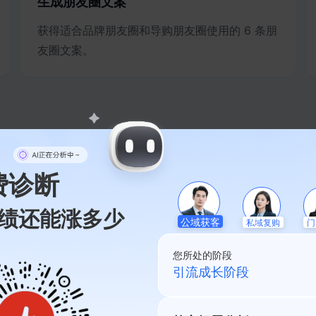
生成朋友圈文案
获得适合品牌朋友圈和导购朋友圈使用的 6 条朋
友圈文案。
费诊断
痛点激发：围绕成长阶段与囤货需求
结合家长常搜的『纸尿裤囤货』『辅食添加』等场
绩还能涨多少
私域复购
公域获客
门
成专业、温和、可信的朋友圈活动文案，打消家
您所处的阶段
私域起盘阶段
信任促销：明确商品品质与优惠门槛