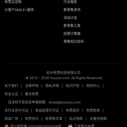
有赞云定制
行业报告
大客户SMILE+服务
新零售资讯
活动沙龙
新零售工具
经营计算器
零售知识百科
杭州有赞科技有限公司
© 2012 -
2026
Youzan.com. All Rights Reserved
关于我们
法律声明
隐私声明
知识产权
规则中心
安全认证
廉洁有赞
违法和不良信息举报邮箱：blxxjb@youzan.com
支付业务许可证
食品经营许可证
有赞医药
有赞跨境
商品广场
有赞资讯
新零售文章
站点地图
关键词地图
浙公网安备 33010602004358号
工商营业执照