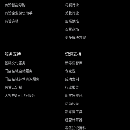
有赞智能导购
母婴行业
有赞企业微信助手
美妆行业
有赞连锁
蛋糕烘焙
百货商场
更多解决方案
服务支持
资源支持
基础交付服务
新零售智库
门店私域启动服务
专家说
门店私域经营咨询服务
成功案例
有赞云定制
行业报告
大客户SMILE+服务
新零售资讯
活动沙龙
新零售工具
经营计算器
零售知识百科