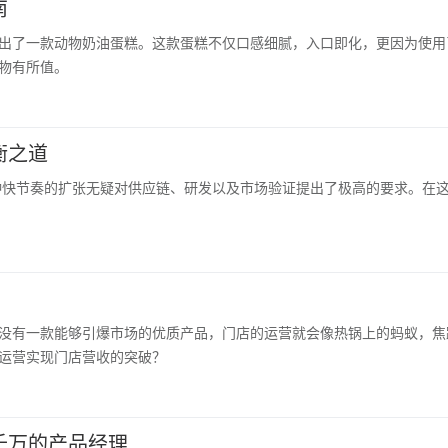
南
出了一款动物奶油蛋糕。这款蛋糕不仅口感细腻，入口即化，更因为使用
物有所值。
衡之道
种快节奏的扩张无疑对供应链、研发以及市场验证提出了极高的要求。在
没有一款能够引爆市场的优质产品，门店的运营就会像热锅上的蚂蚁，焦
运营实现门店营收的突破？
千万的产品经理