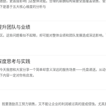
激励，更直接影响门店整体效能。合理的薪酬结构需要全面覆盖销售、管
下是基于五大核心维度的分析与
提升团队与业绩
区。这些问题看似不起眼，却可能对整体业绩和团队发展造成深远影响。
深度思考与实践
今天我想和大家分享一个简单却意义深远的服务场景——托盘递送。从动
下内容一定对你有启发。
？
弈：既要激励员工努力销售，又不能让企业的利润被过高的提成侵蚀。尤其