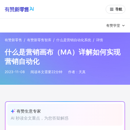
导航
有赞学堂
/
/
/
有赞新零售
有赞新零售智库
什么是营销自动化系统
详情
有赞说增长
什么是营销画布（MA）详解如何实现
私域日历
增长方法
营销自动化
有赞说案例拆解
有赞专家说
2023-11-08
阅读本文需要
22
分钟
作者：
天真
有赞成功案例
新零售最佳实践
面对面聊增长
有赞春季发布会
实干家直播间
有赞生意专家
AI 秒读全文重点，为您答疑解惑
新零售大会
新零售茶会