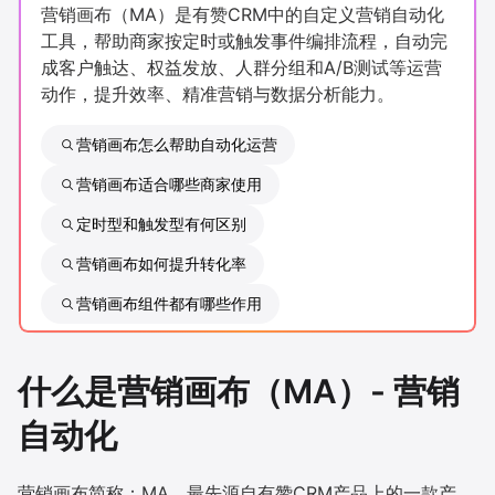
营销画布（MA）是有赞CRM中的自定义营销自动化
新零售私享会
门店经营增长公开课
工具，帮助商家按定时或触发事件编排流程，自动完
成客户触达、权益发放、人群分组和A/B测试等运营
AllValue
战略合作
动作，提升效率、精准营销与数据分析能力。
增长产品指南
营销画布怎么帮助自动化运营
智库
产品场景库
营销画布适合哪些商家使用
定时型和触发型有何区别
产品更新动态
帮助中心
营销画布如何提升转化率
行业洞察
营销画布组件都有哪些作用
品牌消费观
行业报告
什么是营销画布（MA）- 营销
新零售资讯
自动化
培训课程
私域课程
新零售内参
营销画布简称：MA，最先源自有赞CRM产品上的一款产