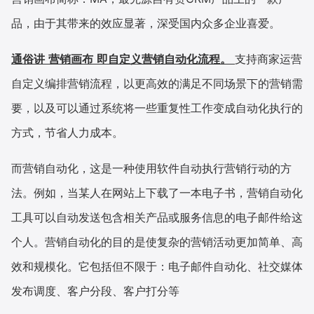
品，由于其带来的效应显著，深受国内众多企业喜爱。
增长俱乐部
通俗讲
营销画布
即自定义营销自动化流程。
支持商家运营
增长俱乐部
有赞商盟
自定义编排营销流程，以更高效的满足不同场景下的营销需
商家社区
社群交流
要，以及可以通过系统将一些重复性工作变成自动化执行的
合作共进
方式，节省人力成本。
入驻有赞
认证代理商
而营销自动化，这是一种使用软件自动执行营销行动的方
法。例如，当某人在网站上下载了一本电子书，营销自动化
认证服务商
设计服务商
工具可以自动发送包含相关产品或服务信息的电子邮件给这
有赞云
数据通服务
个人。营销自动化的目的是使复杂的营销活动更加简单、高
效和规模化。它包括但不限于：电子邮件自动化、社交媒体
发布调度、客户分段、客户打分等