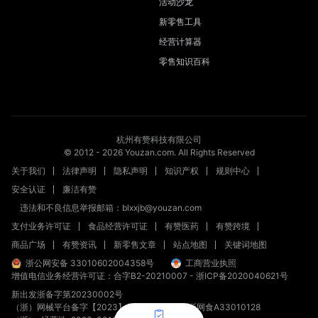
活动沙龙
新零售工具
经营计算器
零售知识百科
杭州有赞科技有限公司
© 2012 -
2026
Youzan.com. All Rights Reserved
关于我们
法律声明
隐私声明
知识产权
规则中心
安全认证
廉洁有赞
违法和不良信息举报邮箱：blxxjb@youzan.com
支付业务许可证
食品经营许可证
有赞医药
有赞跨境
商品广场
有赞资讯
新零售文章
站点地图
关键词地图
浙公网安备 33010602004358号
工商营业执照
增值电信业务经营许可证：合字B2-20210007
-
浙ICP备2020040621号
新出发浙备字第20230002号
（浙）网械平台备字【2023】第00008号
浙网食A33010128