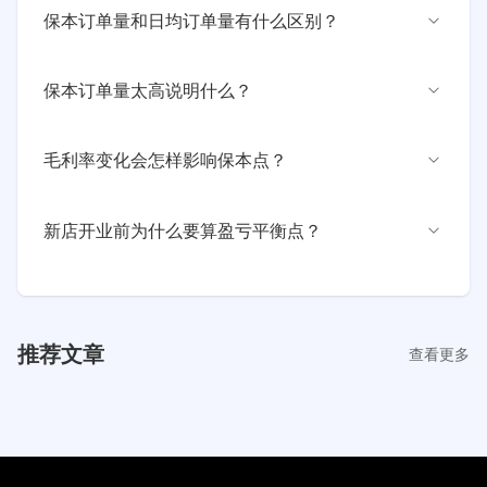
先计算月固定成本，再用客单价 × 毛利率得出每单利润，最
保本订单量和日均订单量有什么区别？
后用月固定成本除以每单利润。结果就是一个月需要完成的
保本订单量。
保本订单量是整个月需要完成的订单数，日均订单量是保本
保本订单量太高说明什么？
订单量除以30天。日均订单量更适合用来判断门店每天是否
能达到经营安全线。
通常说明固定成本偏高、客单价偏低或毛利率不足。可以分
毛利率变化会怎样影响保本点？
别检查租金人工、商品定价和进货成本，找到降低保本压力
的入口。
毛利率越高，每单利润越高，保本订单量越低。毛利率下降
新店开业前为什么要算盈亏平衡点？
时，即使销售额不变，也可能需要更多订单才能覆盖固定成
本。
盈亏平衡点能提前判断租金、人工和预期客流是否匹配。若
日均保本订单量明显高于实际可达订单量，新店亏损风险较
高。
推荐文章
查看更多