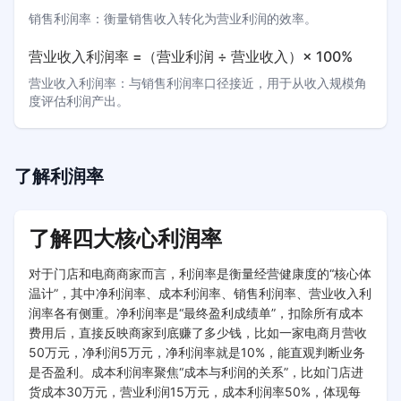
销售利润率
：
衡量销售收入转化为营业利润的效率。
营业收入利润率 =（营业利润 ÷ 营业收入）× 100%
营业收入利润率
：
与销售利润率口径接近，用于从收入规模角
度评估利润产出。
了解
利润率
了解四大核心利润率
对于门店和电商商家而言，利润率是衡量经营健康度的“核心体
温计”，其中净利润率、成本利润率、销售利润率、营业收入利
润率各有侧重。净利润率是“最终盈利成绩单”，扣除所有成本
费用后，直接反映商家到底赚了多少钱，比如一家电商月营收
50万元，净利润5万元，净利润率就是10%，能直观判断业务
是否盈利。成本利润率聚焦“成本与利润的关系”，比如门店进
货成本30万元，营业利润15万元，成本利润率50%，体现每