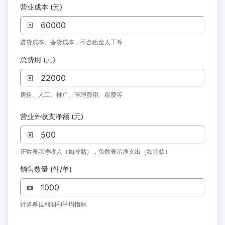
营业成本 (元)
进货成本、备货成本，不含租金人工等
总费用 (元)
房租、人工、推广、管理费用、税费等
营业外收支净额 (元)
正数表示净收入（如补贴），负数表示净支出（如罚款）
销售数量 (件/单)
计算单位利润和平均指标