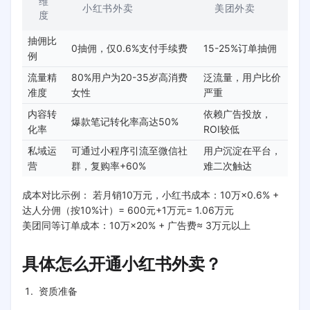
维
小红书外卖
美团外卖
度
抽佣比
0抽佣，仅0.6%支付手续费
15-25%订单抽佣
例
流量精
80%用户为20-35岁高消费
泛流量，用户比价
准度
女性
严重
内容转
依赖广告投放，
爆款笔记转化率高达50%
化率
ROI较低
私域运
可通过小程序引流至微信社
用户沉淀在平台，
营
群，复购率+60%
难二次触达
成本对比示例： 若月销10万元，小红书成本：10万×0.6% +
达人分佣（按10%计）= 600元+1万元= 1.06万元
美团同等订单成本：10万×20% + 广告费≈ 3万元以上
具体怎么开通小红书外卖？
资质准备