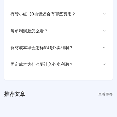
外卖平台抽佣 = 客单价 × 抽佣率。若客单价50元、抽佣率
有赞小红书0抽佣还会有哪些费用？
7%，每单抽佣为3.5元，还需要再扣除配送费等单均成本。
0抽佣不代表完全没有费用。计算器按支付手续费0.6%和有
每单利润差怎么看？
赞云服务费计算，订单超过25元按0.5元/单，低于或等于
25元按2%计算。
每单利润差 = 有赞小红书净利润与平台净利润的差额 ÷ 订
食材成本率会怎样影响外卖利润？
单量。它能反映同样订单规模下，每一单因费用结构不同带
来的利润变化。
食材成本率越高，毛利率和净利润越低。即使平台费用下
固定成本为什么要计入外卖利润？
降，如果食材成本率过高，最终利润也可能不达预期。
固定成本包括房租、人工、设备等支出，会直接影响最终净
利润。只看平台扣费容易高估利润，加入固定成本后更接近
真实经营结果。
推荐文章
查看更多