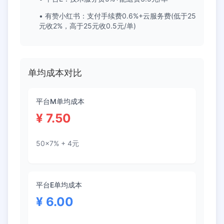
• 有赞小红书：支付手续费
0.6
%+云服务费(低于25
元收2%，高于25元收0.5元/单)
单均成本对比
平台M单均成本
¥
7.50
50
×
7
% +
4
元
平台E单均成本
¥
6.00