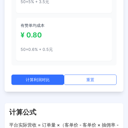
50
×
5
% +
3.5
元
有赞单均成本
¥
0.80
50
×0.6% +
0.5元
计算利润对比
重置
计算公式
平台实际营收 = 订单量 ×（客单价 - 客单价 × 抽佣率 -