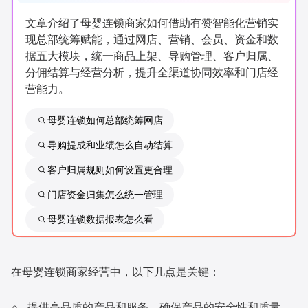
新零售私享会
门店经营增长公开课
文章介绍了母婴连锁商家如何借助有赞智能化营销实
现总部统筹赋能，通过网店、营销、会员、资金和数
AllValue
战略合作
据五大模块，统一商品上架、导购管理、客户归属、
分佣结算与经营分析，提升全渠道协同效率和门店经
增长产品指南
营能力。
智库
产品场景库
母婴连锁如何总部统筹网店
产品更新动态
帮助中心
导购提成和业绩怎么自动结算
客户归属规则如何设置更合理
行业洞察
门店资金归集怎么统一管理
品牌消费观
行业报告
母婴连锁数据报表怎么看
新零售资讯
在母婴连锁商家经营中，以下几点是关键：
培训课程
私域课程
新零售内参
提供高品质的产品和服务，确保产品的安全性和质量。