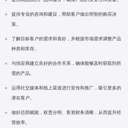
增长俱乐部
提供专业的咨询和建议，帮助客户做出明智的购买决
策。
增长俱乐部
有赞商盟
商家社区
了解目标客户的需求和喜好，并根据市场需求调整产品
社群交流
种类和库存。
合作共进
与供应商建立良好的合作关系，确保能够及时获取到所
入驻有赞
认证代理商
需的产品。
认证服务商
设计服务商
运用社交媒体和线上渠道进行宣传和推广，吸引更多的
有赞云
数据通服务
潜在客户。
做好总部赋能，权责分明、客资财务清晰，从而提升经
营效率。