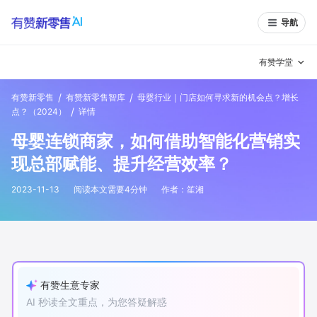
导航
有赞学堂
/
/
有赞新零售
有赞新零售智库
母婴行业｜门店如何寻求新的机会点？增长
有赞说增长
/
点？（2024）
详情
母婴连锁商家，如何借助智能化营销实
私域日历
增长方法
现总部赋能、提升经营效率？
有赞说案例拆解
有赞专家说
2023-11-13
阅读本文需要
4
分钟
作者：
笙湘
有赞成功案例
新零售最佳实践
面对面聊增长
有赞春季发布会
实干家直播间
有赞生意专家
新零售大会
新零售茶会
AI 秒读全文重点，为您答疑解惑