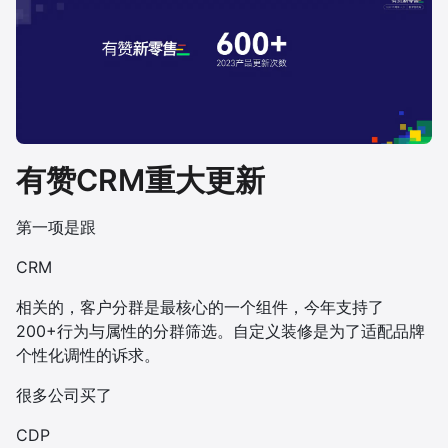
增长俱乐部
增长俱乐部
有赞商盟
商家社区
社群交流
有赞CRM重大更新
合作共进
第一项是跟
入驻有赞
认证代理商
CRM
认证服务商
设计服务商
相关的，客户分群是最核心的一个组件，今年支持了
有赞云
数据通服务
200+行为与属性的分群筛选。自定义装修是为了适配品牌
个性化调性的诉求。
很多公司买了
CDP