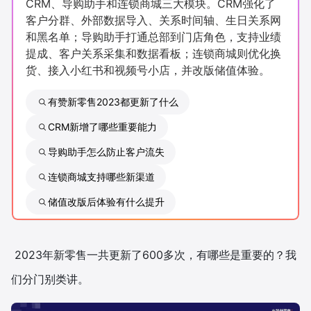
CRM、导购助手和连锁商城三大模块。CRM强化了
新零售私享会
门店经营增长公开课
客户分群、外部数据导入、关系时间轴、生日关系网
和黑名单；导购助手打通总部到门店角色，支持业绩
AllValue
战略合作
提成、客户关系采集和数据看板；连锁商城则优化换
货、接入小红书和视频号小店，并改版储值体验。
增长产品指南
有赞新零售2023都更新了什么
智库
产品场景库
CRM新增了哪些重要能力
产品更新动态
帮助中心
导购助手怎么防止客户流失
连锁商城支持哪些新渠道
行业洞察
储值改版后体验有什么提升
品牌消费观
行业报告
新零售资讯
2023年新零售一共更新了600多次，有哪些是重要的？我
培训课程
们分门别类讲。
私域课程
新零售内参