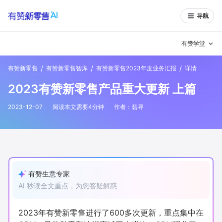
导航
有赞学堂
/
/
/
有赞新零售
有赞新零售智库
有赞新零售2023年度业务汇报
详情
有赞说增长
2023有赞新零售产品重大更新 上篇
私域日历
增长方法
2023-12-07
阅读本文需要
4
分钟
作者：
碧寻
有赞说案例拆解
有赞专家说
有赞成功案例
新零售最佳实践
面对面聊增长
有赞生意专家
AI 秒读全文重点，为您答疑解惑
有赞春季发布会
实干家直播间
新零售大会
新零售茶会
2023年有赞新零售进行了600多次更新，重点集中在