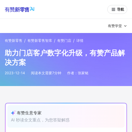
导航
有赞学堂
/
/
/
有赞新零售
有赞新零售智库
有赞门店
详情
有赞说增长
助力门店客户数字化升级，有赞产品解
私域日历
增长方法
决方案
有赞说案例拆解
有赞专家说
2023-12-14
阅读本文需要
7
分钟
作者：
张家铭
有赞成功案例
新零售最佳实践
面对面聊增长
有赞春季发布会
实干家直播间
有赞生意专家
AI 秒读全文重点，为您答疑解惑
新零售大会
新零售茶会