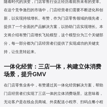
随着时代的演变，门店零售行业正经历着前所未有的变革。
在这个竞争激烈的市场中，门店经营者们需要不断进化和创
增长俱乐部
新，以实现持续增长。有赞，作为门店零售领域的领先者，
增长俱乐部
有赞商盟
提供了一个全面的产品解决方案，以协助门店实现增长。本
商家社区
社群交流
文将介绍有赞门店增长飞轮模型，这个模型分为三个关键部
分，每一部分都为门店经营者们提供了实现成功的关键支
合作共进
持，让生意转起来。
入驻有赞
认证代理商
一体化经营：三店一体，构建立体消费
认证服务商
设计服务商
场景，提升GMV
有赞云
数据通服务
在门店零售业务中，有赞通过其一体化经营解决方案，帮助
门店经营者们实现了三店一体的立体消费场景。这意味着，
无论客户是在线会员商城、外卖配送小程序、扫码点餐小程