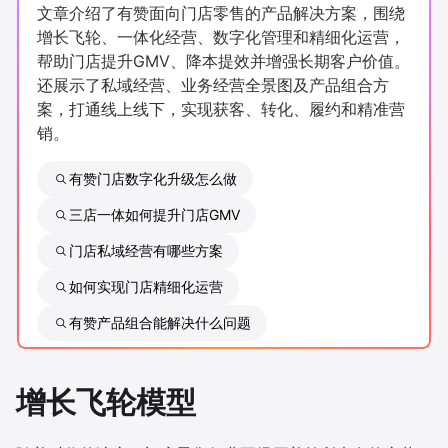
文章介绍了有赞面向门店零售的产品解决方案，围绕
新零售私享会
门店经营增长公开课
增长飞轮、一体化经营、数字化管理和精细化运营，
帮助门店提升GMV、降本提效并增强长期客户价值。
AllValue
战略合作
还展示了私域经营、业务经营全景图及产品组合方
案，打通线上线下，实现获客、转化、履约和精准营
增长产品指南
销。
智库
产品场景库
有赞门店数字化升级怎么做
产品更新动态
帮助中心
三店一体如何提升门店GMV
门店私域经营有哪些方案
行业洞察
如何实现门店精细化运营
品牌消费观
行业报告
有赞产品组合能解决什么问题
新零售资讯
增长飞轮模型
培训课程
私域课程
新零售内参