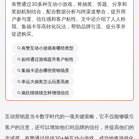
有赞通过30多种互动小游戏，将抽奖、答题、分享和
新零售私享会
门店经营增长公开课
奖励机制结合，配合数据分析与跨渠道整合，提升用
户参与度、信任感和客户粘性。文中还介绍了人人粉
AllValue
战略合作
我、集福卡等高转化玩法，帮助品牌引流、促分享并
促进购买。
增长产品指南
有赞互动小游戏有哪些类型
智库
产品场景库
如何通过游戏提升客户粘性
产品更新动态
帮助中心
集福卡适合哪些营销场景
行业洞察
幸运大抽奖怎么玩更高效
疯狂猜猜猜怎样增强信任
品牌消费观
行业报告
新零售资讯
互动营销是当今数字时代的一项关键策略，它不仅能够吸引
培训课程
客户的注意，还可以增加他们对品牌的信任，并提高他们的
私域课程
新零售内参
忠诚度。有赞通过提供30+种互动小游戏，成功地将游戏化