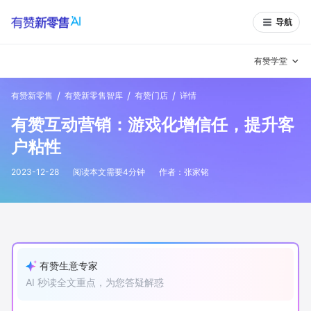
导航
有赞学堂
/
/
/
有赞新零售
有赞新零售智库
有赞门店
详情
有赞说增长
有赞互动营销：游戏化增信任，提升客
私域日历
增长方法
户粘性
有赞说案例拆解
有赞专家说
2023-12-28
阅读本文需要
4
分钟
作者：
张家铭
有赞成功案例
新零售最佳实践
面对面聊增长
有赞春季发布会
实干家直播间
有赞生意专家
AI 秒读全文重点，为您答疑解惑
新零售大会
新零售茶会