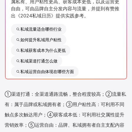
属私有、用户粘性更高、获客成本更低，以及运营更
新零售私享会
门店经营增长公开课
自由，可由品牌自主分发内容与流量，并提到有赞推
出《2024私域日历》提供实践参考。
AllValue
战略合作
私域流量适合哪些行业
增长产品指南
如何提升私域用户粘性
智库
产品场景库
私域获客成本为什么更低
产品更新动态
帮助中心
私域渠道打通怎么做
私域运营自由体现在哪些方面
行业洞察
品牌消费观
行业报告
①渠道打通：全渠道通路流畅，整合程度较高；②流量私
新零售资讯
有：属于品牌或私域拥有者；③用户粘性高：可利用不同
触点多次触达用户；④获客成本低：可利用社交属性提升
培训课程
营销效率；⑤运营自由：品牌、私域拥有者自主支配内容
私域课程
新零售内参