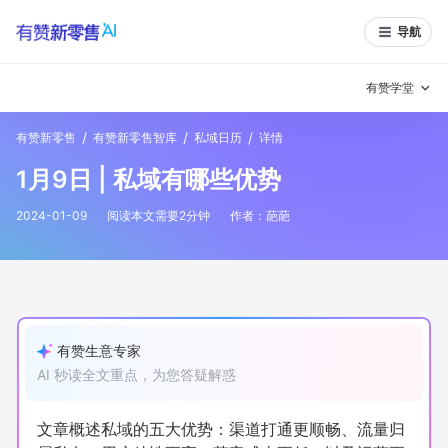
导航
有赞学堂
/
/
/
有赞新零售
有赞新零售智库
私域日历
详情
有赞说增长
1月9日 | 私域有哪些优势
私域日历
增长方法
2024-01-09
阅读本文需要
2
分钟
作者：
葩葩
有赞说案例拆解
有赞专家说
有赞成功案例
新零售最佳实践
面对面聊增长
有赞生意专家
AI 秒读全文重点，为您答疑解惑
有赞春季发布会
实干家直播间
新零售大会
新零售茶会
文章概述私域的五大优势：渠道打通更顺畅、流量归