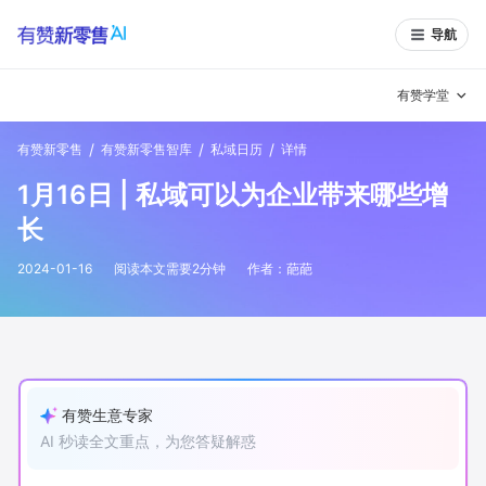
导航
有赞学堂
/
/
/
有赞新零售
有赞新零售智库
私域日历
详情
有赞说增长
1月16日 | 私域可以为企业带来哪些增
私域日历
增长方法
长
有赞说案例拆解
有赞专家说
2024-01-16
阅读本文需要
2
分钟
作者：
葩葩
有赞成功案例
新零售最佳实践
面对面聊增长
有赞春季发布会
实干家直播间
有赞生意专家
AI 秒读全文重点，为您答疑解惑
新零售大会
新零售茶会