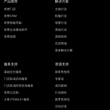
产品推荐
解决方案
有赞门店
文旅行业
有赞CRM
鞋服行业
有赞智能导购
母婴行业
有赞企业微信助手
美妆行业
有赞连锁
蛋糕烘焙
百货商场
更多解决方案
服务支持
资源支持
基础交付服务
新零售智库
门店私域启动服务
专家说
门店私域经营咨询服务
成功案例
有赞云定制
行业报告
大客户SMILE+服务
新零售资讯
活动沙龙