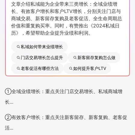
文章介绍私域能为企业带来三类增长：全域业绩增
新零售私享会
门店经营增长公开课
长、有效客户增长和客户LTV增长，分别关注门店与
商城交易、新客留存复购及老客促活、全生命周期总
AllValue
战略合作
价值和重复购买率。同时，有赞推出《2024私域日
历》，希望帮助企业提升业绩和利润。
增长产品指南
私域如何带来业绩增长
智库
产品场景库
门店交易增长怎么提升
新客留存复购怎么做
产品更新动态
帮助中心
老客促活有哪些方法
如何提升客户LTV
行业洞察
①全域业绩增长：重点关注门店交易增长、私域商城增
品牌消费观
行业报告
长...
新零售资讯
②有效客户增长：重点关注新客留存、新客复购、老客促
培训课程
活...
私域课程
新零售内参