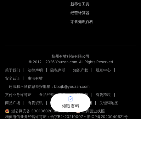
新零售工具
经营计算器
零售知识百科
杭州有赞科技有限公司
© 2012 -
2026
Youzan.com. All Rights Reserved
关于我们
法律声明
隐私声明
知识产权
规则中心
安全认证
廉洁有赞
违法和不良信息举报邮箱：blxxjb@youzan.com
支付业务许可证
食品经营许可证
有赞医药
有赞跨境
商品广场
有赞资讯
新零售文章
站点地图
关键词地图
领取资料
浙公网安备 33010602004358号
工商营业执照
增值电信业务经营许可证：合字B2-20210007
-
浙ICP备2020040621号
新出发浙备字第20230002号
（浙）网械平台备字【2023】第00008号
浙网食A33010128
（浙）-经营性-2023-0010