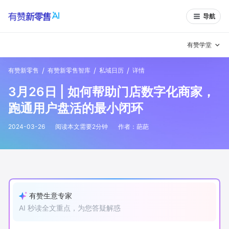
导航
有赞学堂
/
/
/
有赞新零售
有赞新零售智库
私域日历
详情
有赞说增长
3月26日 | 如何帮助门店数字化商家，
私域日历
增长方法
跑通用户盘活的最小闭环
有赞说案例拆解
有赞专家说
2024-03-26
阅读本文需要
2
分钟
作者：
葩葩
有赞成功案例
新零售最佳实践
面对面聊增长
有赞春季发布会
实干家直播间
有赞生意专家
AI 秒读全文重点，为您答疑解惑
新零售大会
新零售茶会