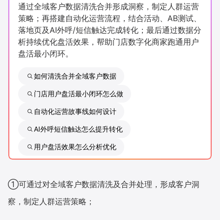
通过全域客户数据清洗合并形成洞察，制定人群运营
新零售私享会
门店经营增长公开课
策略；再搭建自动化运营流程，结合活动、AB测试、
落地页及AI外呼/短信触达完成转化；最后通过数据分
AllValue
战略合作
析持续优化盘活效果，帮助门店数字化商家跑通用户
盘活最小闭环。
增长产品指南
如何清洗合并全域客户数据
智库
产品场景库
门店用户盘活最小闭环怎么做
产品更新动态
帮助中心
自动化运营故事线如何设计
行业洞察
AI外呼短信触达怎么提升转化
用户盘活效果怎么分析优化
品牌消费观
行业报告
新零售资讯
①可通过对全域客户数据清洗及合并处理，形成客户洞
培训课程
察，制定人群运营策略；
私域课程
新零售内参