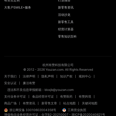
有赞云定制
行业报告
大客户SMILE+服务
新零售资讯
活动沙龙
新零售工具
经营计算器
零售知识百科
杭州有赞科技有限公司
© 2012 -
2026
Youzan.com. All Rights Reserved
关于我们
法律声明
隐私声明
知识产权
规则中心
安全认证
廉洁有赞
违法和不良信息举报邮箱：blxxjb@youzan.com
支付业务许可证
食品经营许可证
有赞医药
有赞跨境
商品广场
有赞资讯
新零售文章
站点地图
关键词地图
浙公网安备 33010602004358号
工商营业执照
增值电信业务经营许可证：合字B2-20210007
-
浙ICP备2020040621号