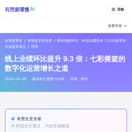
导航
有赞学堂
/
/
有赞新零售
有赞新零售智库
降本增效时代，利润从哪里来？2024新零售
有赞说增长
/
大会嘉宾观点
详情
线上业绩环比提升 9.3 倍：七彩摇篮的
私域日历
增长方法
数字化运营增长之道
有赞说案例拆解
有赞专家说
2024-04-08
阅读本文需要
15
分钟
作者：
碧寻
有赞成功案例
新零售最佳实践
面对面聊增长
有赞春季发布会
实干家直播间
有赞生意专家
新零售大会
新零售茶会
AI 秒读全文重点，为您答疑解惑