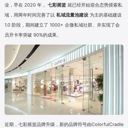
业，早在 2020 年，
七彩摇篮
就已经开始迎合态势摸索私
增长俱乐部
域，用两年时间完善了以
私域流量池建设
为主的基础建设
1.0 阶段，期间建立了 1000+ 企微私域社群、并实现了会
增长俱乐部
有赞商盟
员开卡率突破 90%的成果。
商家社区
社群交流
合作共进
入驻有赞
认证代理商
认证服务商
设计服务商
有赞云
数据通服务
近期，七彩摇篮品牌升级，新的品牌符号由ColorfulCradle