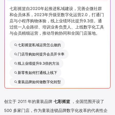
新零售私享会
门店经营增长公开课
七彩摇篮自2020年起推进私域建设，完善企微社群
和会员体系，2023年升级至数字化运营2.0，打通门
AllValue
战略合作
店与小程序购物体验，线上业绩环比提升9.3倍。通
过统一入会路径、培训业务负责人、上线数字化工具
增长产品指南
与会员精细运营，推动导购协同和全国门店落地。
智库
产品场景库
七彩摇篮私域运营怎么做的
产品更新动态
帮助中心
门店导购如何提升会员开卡率
线上业绩提升9.3倍的方法
行业洞察
新零售如何打通线上线下
品牌消费观
行业报告
童装品牌如何做数字化转型
新零售资讯
创立于 2011 年的童装品牌
七彩摇篮
，全国范围开设了
培训课程
500 多家门店，作为童装连锁品牌数字化改革的代表性企
私域课程
新零售内参