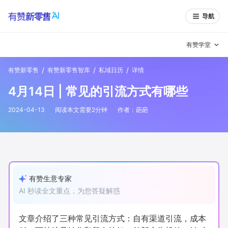
导航
有赞学堂
/
/
/
有赞新零售
有赞新零售智库
私域日历
详情
有赞说增长
4月14日 | 常见的引流方式有哪些
私域日历
增长方法
2024-04-13
阅读本文需要
2
分钟
作者：
葩葩
有赞说案例拆解
有赞专家说
有赞成功案例
新零售最佳实践
面对面聊增长
有赞生意专家
AI 秒读全文重点，为您答疑解惑
有赞春季发布会
实干家直播间
新零售大会
新零售茶会
文章介绍了三种常见引流方式：自有渠道引流，成本