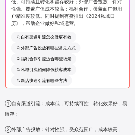
低、可持续且转化和留存较好；外部广告投放，针对
新零售私享会
门店经营增长公开课
性强、覆盖广但成本较高；福利合作，覆盖面广但用
户精准度较低。同时提到有赞推出《2024私域日
AllValue
战略合作
历》，帮助企业做好私域运营。
增长产品指南
自有渠道引流怎么做更有效
外部广告投放有哪些常见方式
智库
产品场景库
福利合作引流适合哪些场景
产品更新动态
帮助中心
私域引流如何降低获客成本
行业洞察
新店快速引流有哪些方法
品牌消费观
行业报告
①自有渠道引流：成本低，可持续可控，转化效果好，易
新零售资讯
留存；
培训课程
②外部广告投放：针对性强，受众范围广，成本较高；
私域课程
新零售内参