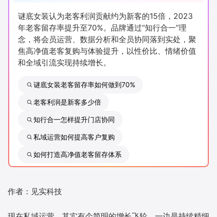
新零售私享会
门店经营增长公开课
谜底女装认为老客利润贡献约为新客的15倍，2023
年老客留存率提升至70%。品牌通过“知行合一”理
AllValue
战略合作
念，将会员运营、数据分析和全员协同落到实处，聚
焦高净值老客复购与体验提升，以性价比、情绪价值
增长产品指南
和全域引流实现持续增长。
智库
产品场景库
谜底女装老客留存率如何做到70%
产品更新动态
帮助中心
老客利润是新客多少倍
知行合一怎样提升门店协同
行业洞察
私域运营如何提高客户复购
品牌消费观
行业报告
如何打造高净值老客留存体系
新零售资讯
作者：见实科技
培训课程
私域课程
新零售内参
现在私域运营，其实有个简明的增长飞轮，一边是持续精细