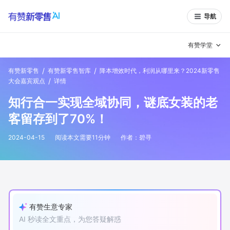
导航
有赞学堂
/
/
有赞新零售
有赞新零售智库
降本增效时代，利润从哪里来？2024新零售
有赞说增长
/
大会嘉宾观点
详情
知行合一实现全域协同，谜底女装的老
私域日历
增长方法
客留存到了70%！
有赞说案例拆解
有赞专家说
2024-04-15
阅读本文需要
11
分钟
作者：
碧寻
有赞成功案例
新零售最佳实践
面对面聊增长
有赞春季发布会
实干家直播间
有赞生意专家
新零售大会
新零售茶会
AI 秒读全文重点，为您答疑解惑