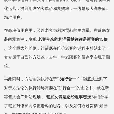
化运营，提升用户的客单价和复购率，一边是放大高净值、
增长俱乐部
精准用户。
增长俱乐部
有赞商盟
在高净值用户里，又以老客为利润贡献的主力军。在谜底女
商家社区
社群交流
装的测算中，发现
老客带来的利润贡献往往是新客的15倍
合作共进
。这个巨大的差别，让谜底在维护老客的过程中总结出了一
套专属于自己的方法论，去年一年老顾客的留存率实现了翻
入驻有赞
认证代理商
倍。
认证服务商
设计服务商
与此同时，方法论的执行在于“
知行合一
”，谜底从上到下
有赞云
数据通服务
对于方法论的执行始终贯彻在“知行合一”的念之中。就在新
零售大会广州站现场，
谜底女装副总经理李志强
详细分享
了谜底对维护高净值老客的思考，以及如何通过贯彻“知行