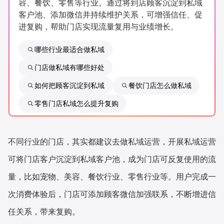
容、餐饮、零售等行业。通过将到店顾客沉淀到私域
新零售私享会
门店经营增长公开课
客户池、添加微信并持续维护关系，可增强信任、促
进复购，帮助门店实现流量复用与业绩增长。
AllValue
战略合作
哪些行业最适合做私域
增长产品指南
门店做私域有哪些好处
智库
产品场景库
如何把顾客沉淀到私域
餐饮门店怎么做私域
产品更新动态
帮助中心
零售门店私域怎么提升复购
行业洞察
不同行业的门店，其实都建议去做私域运营，开展私域运营
品牌消费观
行业报告
可将门店客户沉淀到私域客户池，成为门店可反复使用的流
新零售资讯
量，比如宠物、美容、餐饮行业、零售行业等。用户完成一
次消费体验后，门店可添加顾客微信加强联系，不断增进信
培训课程
任关系，带来复购。
私域课程
新零售内参