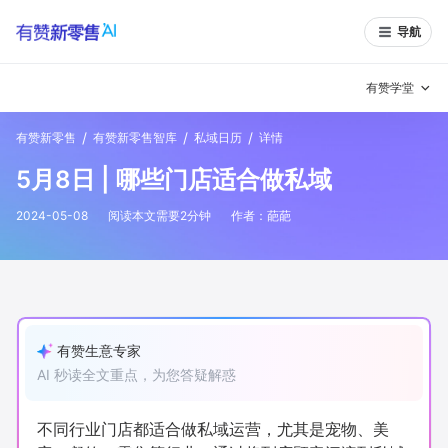
导航
有赞学堂
/
/
/
有赞新零售
有赞新零售智库
私域日历
详情
有赞说增长
5月8日 | 哪些门店适合做私域
私域日历
增长方法
2024-05-08
阅读本文需要
2
分钟
作者：
葩葩
有赞说案例拆解
有赞专家说
有赞成功案例
新零售最佳实践
面对面聊增长
有赞生意专家
AI 秒读全文重点，为您答疑解惑
有赞春季发布会
实干家直播间
新零售大会
新零售茶会
不同行业门店都适合做私域运营，尤其是宠物、美