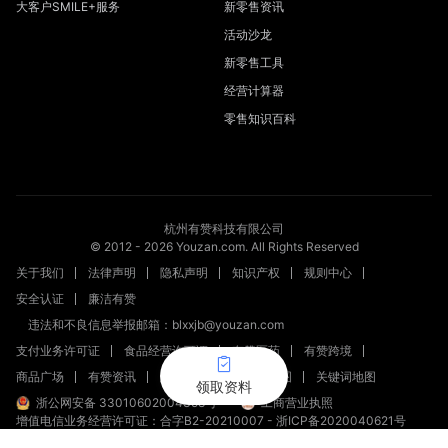
大客户SMILE+服务
新零售资讯
活动沙龙
新零售工具
经营计算器
零售知识百科
杭州有赞科技有限公司
© 2012 -
2026
Youzan.com. All Rights Reserved
关于我们
法律声明
隐私声明
知识产权
规则中心
安全认证
廉洁有赞
违法和不良信息举报邮箱：blxxjb@youzan.com
支付业务许可证
食品经营许可证
有赞医药
有赞跨境
商品广场
有赞资讯
新零售文章
站点地图
关键词地图
领取资料
浙公网安备 33010602004358号
工商营业执照
增值电信业务经营许可证：合字B2-20210007
-
浙ICP备2020040621号
新出发浙备字第20230002号