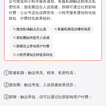
众号推送和小程序服务通知。客服私聊触达精准且私
新零售私享会
门店经营增长公开课
密性高；朋友圈适合人设搭建；群聊可通过社群影响
付费；公众号适合品牌宣传；小程序服务通知转化链
AllValue
战略合作
路短、付费转化效果较好。
增长产品指南
微信私域触点怎么选
客服私聊适合哪些场景
朋友圈如何提升人设感
智库
产品场景库
群聊怎么带动用户付费
产品更新动态
帮助中心
小程序通知怎样提高转化
行业洞察
品牌消费观
行业报告
①客服私聊：触达率高、精准、私密性高；
新零售资讯
②朋友圈：触达率低、人设搭建效果优异；
培训课程
③群聊：触达率低，但可以通过社群影响用户付费；
私域课程
新零售内参