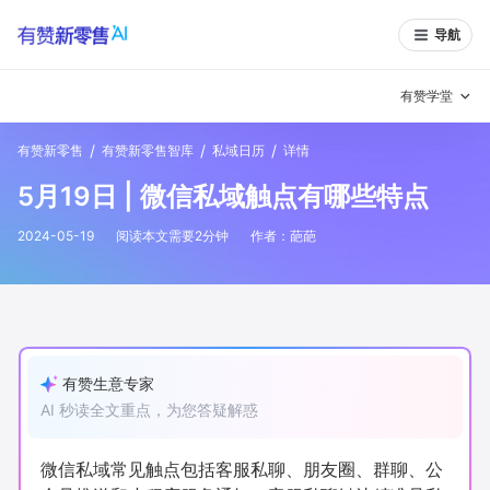
导航
有赞学堂
/
/
/
有赞新零售
有赞新零售智库
私域日历
详情
有赞说增长
5月19日 | 微信私域触点有哪些特点
私域日历
增长方法
2024-05-19
阅读本文需要
2
分钟
作者：
葩葩
有赞说案例拆解
有赞专家说
有赞成功案例
新零售最佳实践
面对面聊增长
有赞生意专家
AI 秒读全文重点，为您答疑解惑
有赞春季发布会
实干家直播间
新零售大会
新零售茶会
微信私域常见触点包括客服私聊、朋友圈、群聊、公