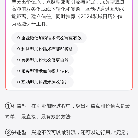
型突出价值点，兴趣型兼顾引流与沉淀，服务型通过
新零售私享会
门店经营增长公开课
高净值服务促成线下转化和复购，互动型通过互动拉
近距离、建立信任。同时推荐《2024私域日历》作
AllValue
战略合作
为私域运营工具。
增长产品指南
企业微信加粉话术怎么写更有效
利益型加粉话术有哪些模板
智库
产品场景库
兴趣型加粉怎么做更自然
产品更新动态
帮助中心
服务型话术如何提升转化
行业洞察
互动型加粉话术怎么设计
品牌消费观
行业报告
①利益型：在引流加粉过程中，突出利益点和价值点是最
新零售资讯
简单、 最直接、最有效的方法；
培训课程
②兴趣型：兴趣不仅可以做引流，还可以进行用户沉淀；
私域课程
新零售内参