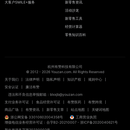
大客户SMILE+服务
新零售资讯
活动沙龙
新零售工具
经营计算器
零售知识百科
杭州有赞科技有限公司
© 2012 -
2026
Youzan.com. All Rights Reserved
关于我们
法律声明
隐私声明
知识产权
规则中心
安全认证
廉洁有赞
违法和不良信息举报邮箱：blxxjb@youzan.com
支付业务许可证
食品经营许可证
有赞医药
有赞跨境
商品广场
有赞资讯
新零售文章
站点地图
关键词地图
浙公网安备 33010602004358号
工商营业执照
增值电信业务经营许可证：合字B2-20210007
-
浙ICP备2020040621号
新出发浙备字第20230002号