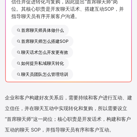
信任并促进转化与复购，因此提出“首席聊天师”岗
新零售私享会
门店经营增长公开课
位。其核心职责是开发聊天话术、搭建互动SOP，并
指导聊天员有序开展客户沟通。
AllValue
战略合作
首席聊天师具体做什么
增长产品指南
首席聊天师怎么搭建SOP
智库
产品场景库
聊天话术怎么开发更有效
产品更新动态
帮助中心
如何提升私域聊天转化
聊天员团队怎么管理培训
行业洞察
品牌消费观
行业报告
企业和客户构建好友关系后，需要持续和客户进行互动、建
新零售资讯
立信任，并在聊天互动中实现转化和复购，所以需要设立
“首席聊天师”这一岗位；核心职责是开发话术，构建和客户
培训课程
互动的聊天 SOP，并指导聊天员有序和客户互动。
私域课程
新零售内参