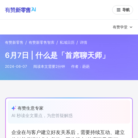
导航
有赞学堂
/
/
/
有赞新零售
有赞新零售智库
私域日历
详情
有赞说增长
6月7日 | 什么是「首席聊天师」
私域日历
增长方法
2024-06-07
阅读本文需要
2
分钟
作者：
葩葩
有赞说案例拆解
有赞专家说
有赞成功案例
新零售最佳实践
面对面聊增长
有赞生意专家
AI 秒读全文重点，为您答疑解惑
有赞春季发布会
实干家直播间
新零售大会
新零售茶会
企业在与客户建立好友关系后，需要持续互动、建立