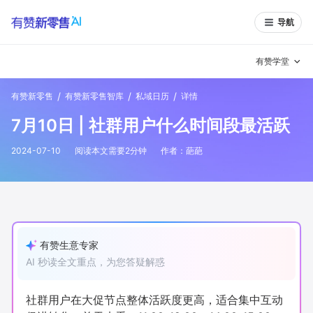
导航
有赞学堂
/
/
/
有赞新零售
有赞新零售智库
私域日历
详情
有赞说增长
7月10日 | 社群用户什么时间段最活跃
私域日历
增长方法
2024-07-10
阅读本文需要
2
分钟
作者：
葩葩
有赞说案例拆解
有赞专家说
有赞成功案例
新零售最佳实践
面对面聊增长
有赞生意专家
AI 秒读全文重点，为您答疑解惑
有赞春季发布会
实干家直播间
新零售大会
新零售茶会
社群用户在大促节点整体活跃度更高，适合集中互动