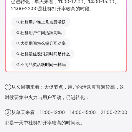
促进转化；单天来看，11:00-12:00、14:00-15:00、
新零售私享会
门店经营增长公开课
21:00-22:00是社群打开率较高的时段。
AllValue
战略合作
社群用户晚上几点最活跃
社群用户午间活跃高吗
增长产品指南
大促期间怎么提升互动率
智库
产品场景库
社群最佳发消息时间是什么
产品更新动态
帮助中心
不同品类活跃时间一样吗
行业洞察
①从长周期来看：大促节点，用户的活跃度普遍较高，这
品牌消费观
行业报告
时候要集中火力与用户互动，促进转化；
新零售资讯
②从单天来看：11:00-12:00、14:00-15:00、21:00-22:00
培训课程
都是一天中社群打开率较高的时间段。
私域课程
新零售内参