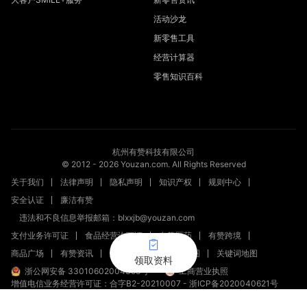
活动沙龙
新零售工具
经营计算器
零售知识百科
杭州有赞科技有限公司
© 2012 -
2026
Youzan.com. All Rights Reserved
关于我们
法律声明
隐私声明
知识产权
规则中心
安全认证
廉洁有赞
违法和不良信息举报邮箱：blxxjb@youzan.com
支付业务许可证
食品经营许可证
有赞医药
有赞跨境
商品广场
有赞资讯
新零售文章
站点地图
关键词地图
领取资料
浙公网安备 33010602004358号
工商营业执照
增值电信业务经营许可证：合字B2-20210007
-
浙ICP备2020040621号
新出发浙备字第20230002号