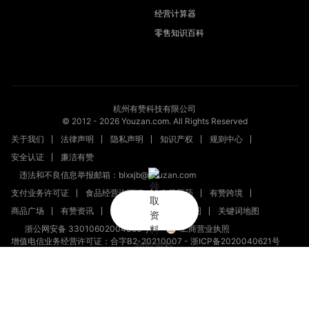
经营计算器
零售知识百科
杭州有赞科技有限公司
© 2012 -
2026
Youzan.com. All Rights Reserved
关于我们
法律声明
隐私声明
知识产权
规则中心
安全认证
廉洁有赞
违法和不良信息举报邮箱：blxxjb@youzan.com
支付业务许可证
食品经营许可证
有赞医药
有赞跨境
商品广场
有赞资讯
新零售文章
站点地图
关键词地图
浙公网安备 33010602004358号
工商营业执照
增值电信业务经营许可证：合字B2-20210007
-
浙ICP备2020040621号
领取资料
新出发浙备字第20230002号
（浙）网械平台备字【2023】第00008号
浙网食A33010128
（浙）-经营性-2023-0010
（浙）网药平台备字〔2023〕第000012-000号