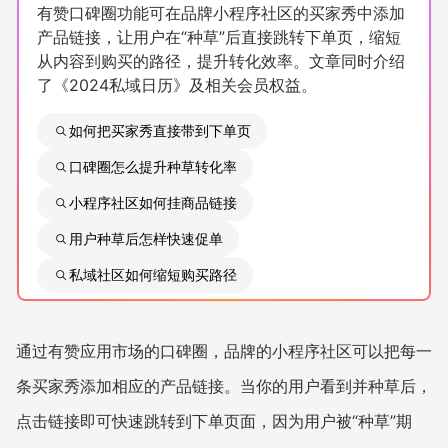
有赞口碑圈功能可在品牌小程序社区的买家秀中添加
新零售私享会
门店经营增长公开课
产品链接，让用户在“种草”后直接跳转下单页，缩短
从内容到购买的路径，提升转化效率。文章同时介绍
AllValue
战略合作
了《2024私域日历》及相关会员权益。
增长产品指南
如何把买家秀直接带到下单页
智库
产品场景库
口碑圈怎么提升种草转化率
小程序社区如何挂商品链接
产品更新动态
帮助中心
用户种草后怎样快速促单
行业洞察
私域社区如何缩短购买路径
品牌消费观
行业报告
新零售资讯
通过有赞应用市场的口碑圈，品牌的小程序社区可以把每一
条买家秀添加相应的产品链接。当你的用户看到并种草后，
培训课程
点击链接即可快速跳转到下单页面，因为用户被“种草”期
私域课程
新零售内参