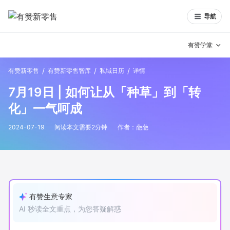
导航
有赞学堂
/
/
/
有赞新零售
有赞新零售智库
私域日历
详情
有赞说增长
7月19日 | 如何让从「种草」到「转
私域日历
增长方法
化」一气呵成
有赞说案例拆解
有赞专家说
2024-07-19
阅读本文需要
2
分钟
作者：
葩葩
有赞成功案例
新零售最佳实践
面对面聊增长
有赞春季发布会
实干家直播间
有赞生意专家
AI 秒读全文重点，为您答疑解惑
新零售大会
新零售茶会