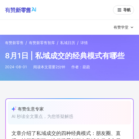
导航
有赞学堂
/
/
/
有赞新零售
有赞新零售智库
私域日历
详情
有赞说增长
8月1日 | 私域成交的经典模式有哪些
私域日历
增长方法
2024-08-01
阅读本文需要
2
分钟
作者：
葩葩
有赞说案例拆解
有赞专家说
有赞成功案例
新零售最佳实践
面对面聊增长
有赞生意专家
AI 秒读全文重点，为您答疑解惑
有赞春季发布会
实干家直播间
新零售大会
新零售茶会
文章介绍了私域成交的四种经典模式：朋友圈、直