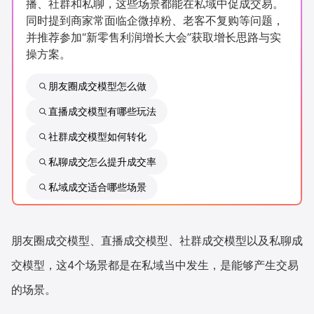
播、社群和私聊，这些场景都能在私域中促成交易。
新零售私享会
门店经营增长公开课
同时提到商家常面临企微掉粉、老客不复购等问题，
并推荐参加“新零售利润增长大会”获取增长思路与实
AllValue
战略合作
操方案。
增长产品指南
朋友圈成交模型怎么做
直播成交模型有哪些玩法
智库
产品场景库
社群成交模型如何转化
产品更新动态
帮助中心
私聊成交怎么提升成交率
行业洞察
私域成交适合哪些场景
品牌消费观
行业报告
朋友圈成交模型、直播成交模型、社群成交模型以及私聊成
新零售资讯
交模型，这4个场景都是在私域当中发生，是能够产生交易
培训课程
的场景。
私域课程
新零售内参